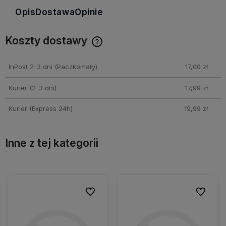
Opis
Dostawa
Opinie
Koszty dostawy
Cena nie zawiera ewentualnych kosztów płatności
InPost 2-3 dni
(Paczkomaty)
17,00 zł
Kurier (2-3 dni)
17,99 zł
Kurier (Express 24h)
19,99 zł
Inne z tej kategorii
ionych
ionych
Do ulubionych
Do ulubionych
Do ulubio
Do ulubio