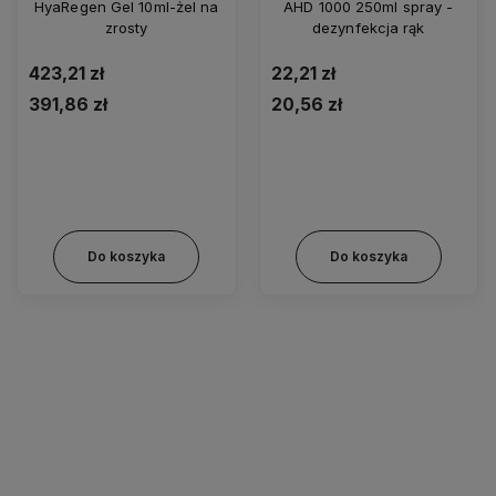
HyaRegen Gel 10ml-żel na
AHD 1000 250ml spray -
zrosty
dezynfekcja rąk
423,21 zł
22,21 zł
391,86 zł
20,56 zł
Do koszyka
Do koszyka