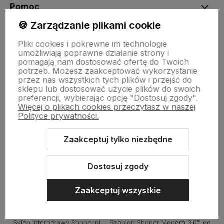
Pomoc
🍪 Zarządzanie plikami cookie
Moje konto
Pliki cookies i pokrewne im technologie
umożliwiają poprawne działanie strony i
pomagają nam dostosować ofertę do Twoich
potrzeb. Możesz zaakceptować wykorzystanie
Płatności i dostawa
przez nas wszystkich tych plików i przejść do
sklepu lub dostosować użycie plików do swoich
preferencji, wybierając opcję "Dostosuj zgody".
Więcej o plikach cookies przeczytasz w naszej
Informacje
Polityce prywatności.
Zaakceptuj tylko niezbędne
O nas
Dostosuj zgody
Zaakceptuj wszystkie
Sklep internetowy Shoper.pl
Szablon Shoper Modern 3.0™
od