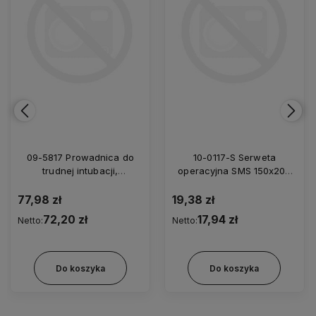
09-5817 Prowadnica do
10-0117-S Serweta
trudnej intubacji,
operacyjna SMS 150x200
elastyczna, zagięty koniec,
cm/35
jednorazowa z futerałem
77,98 zł
19,38 zł
5,0/800
72,20 zł
17,94 zł
Netto:
Netto:
Do koszyka
Do koszyka