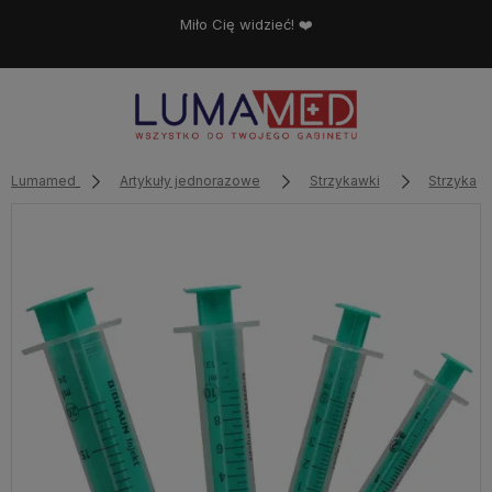
Miło Cię widzieć! ❤️
Lumamed
Artykuły jednorazowe
Strzykawki
Strzykaw