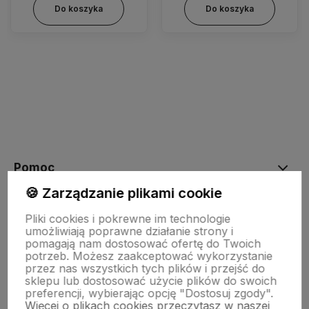
Do koszyka
Do koszyka
Pomoc
🍪 Zarządzanie plikami cookie
Moje konto
Pliki cookies i pokrewne im technologie
umożliwiają poprawne działanie strony i
pomagają nam dostosować ofertę do Twoich
potrzeb. Możesz zaakceptować wykorzystanie
Płatności i dostawa
przez nas wszystkich tych plików i przejść do
sklepu lub dostosować użycie plików do swoich
preferencji, wybierając opcję "Dostosuj zgody".
Więcej o plikach cookies przeczytasz w naszej
Informacje