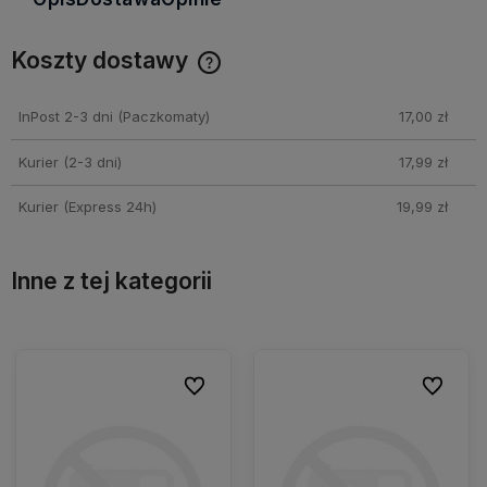
Koszty dostawy
Cena nie zawiera ewentualnych kosztów płatności
InPost 2-3 dni
(Paczkomaty)
17,00 zł
Kurier (2-3 dni)
17,99 zł
Kurier (Express 24h)
19,99 zł
Inne z tej kategorii
ionych
ionych
Do ulubionych
Do ulubionych
Do ulubio
Do ulubio