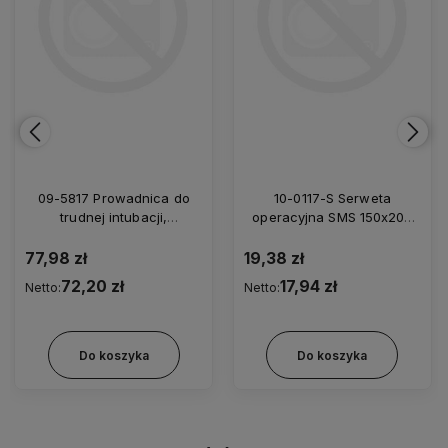
09-5817 Prowadnica do
10-0117-S Serweta
trudnej intubacji,
operacyjna SMS 150x200
elastyczna, zagięty koniec,
cm/35
jednorazowa z futerałem
77,98 zł
19,38 zł
5,0/800
72,20 zł
17,94 zł
Netto:
Netto:
Do koszyka
Do koszyka