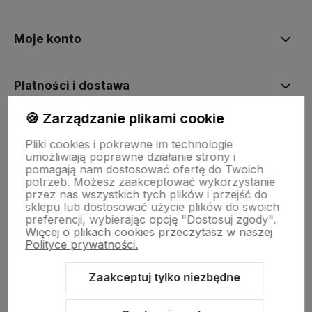
Moje konto
Płatności i dostawa
🍪 Zarządzanie plikami cookie
Informacje
Pliki cookies i pokrewne im technologie
umożliwiają poprawne działanie strony i
pomagają nam dostosować ofertę do Twoich
O nas
potrzeb. Możesz zaakceptować wykorzystanie
przez nas wszystkich tych plików i przejść do
sklepu lub dostosować użycie plików do swoich
preferencji, wybierając opcję "Dostosuj zgody".
Więcej o plikach cookies przeczytasz w naszej
Polityce prywatności.
Zaakceptuj tylko niezbędne
Sklep internetowy Shoper.pl
Szablon Shoper Modern 3.0™
od
GrowCommerce