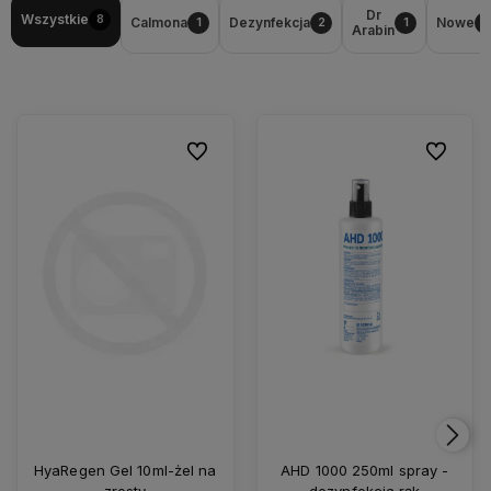
Dr
Wszystkie
8
Calmona
Dezynfekcja
Nowe
1
2
1
1
Arabin
Do ulubionych
Do ulubio
HyaRegen Gel 10ml-żel na
AHD 1000 250ml spray -
zrosty
dezynfekcja rąk