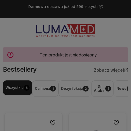
Darmowa dostawa już od 599 złotych 📦
Ten produkt jest niedostępny.
Bestsellery
Zobacz więcej
Dr
Wszystkie
8
Calmona
Dezynfekcja
Nowe
1
2
1
2
Arabin
Do ulubionych
Do ulubio