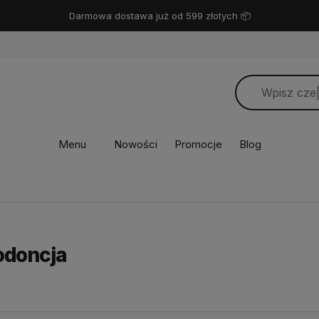
Darmowa dostawa już od 599 złotych 📦
Menu
Nowości
Promocje
Blog
odoncja