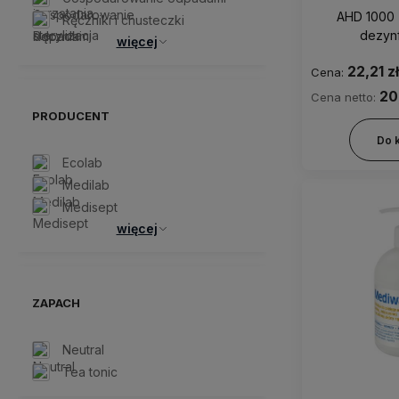
AHD 1000 
Ręczniki i chusteczki
dezynf
więcej
22,21 zł
Cena:
20
Cena netto:
PRODUCENT
Do 
Ecolab
Medilab
Medisept
więcej
ZAPACH
Neutral
Tea tonic