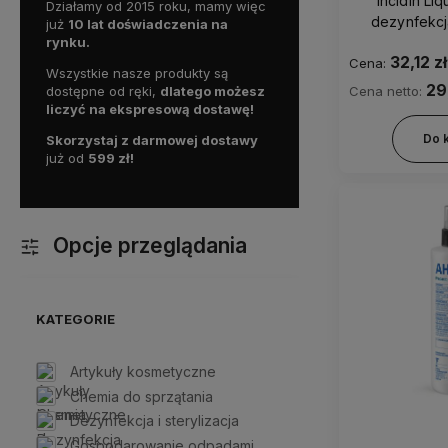
Incidin Liq
Działamy od 2015 roku, mamy więc
dezynfekcj
już
10 lat doświadczenia na
alkoholowy, 
rynku.
32,12 zł
Cena:
Wszystkie nasze produkty są
29
Cena netto:
dostępne od ręki,
dlatego możesz
liczyć na ekspresową dostawę!
Do 
Skorzystaj z darmowej dostawy
już od
59
9 zł!
Opcje przeglądania
KATEGORIE
Artykuły kosmetyczne
Chemia do sprzątania
Dezynfekcja i sterylizacja
Gospodarowanie odpadami