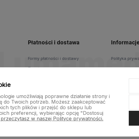
Płatności i dostawa
Informacj
Formy płatności i dostawy
Polityka pryw
Zwroty
okie
nologie umożliwiają poprawne działanie strony i
ę do Twoich potrzeb. Możesz zaakceptować
ch tych plików i przejść do sklepu lub
ich preferencji, wybierając opcję "Dostosuj
 przeczytasz w naszej Polityce prywatności.
p internetowy Shoper.pl
Szablon Shoper Modern 3.0™
od GrowComm