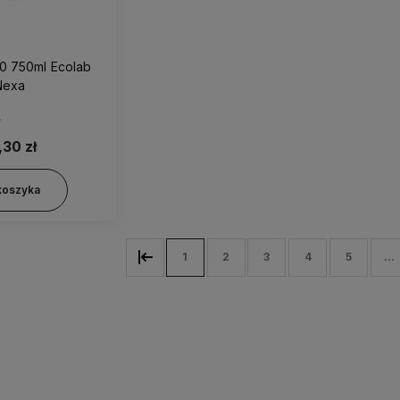
0 750ml Ecolab
Nexa
,30 zł
koszyka
1
2
3
4
5
...