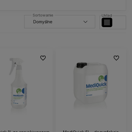
Układ
Do ulubionych
Do ulubio