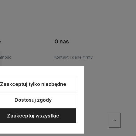
e
O nas
atności
Kontakt i dane firmy
Zaakceptuj tylko niezbędne
Dostosuj zgody
Zaakceptuj wszystkie
erce