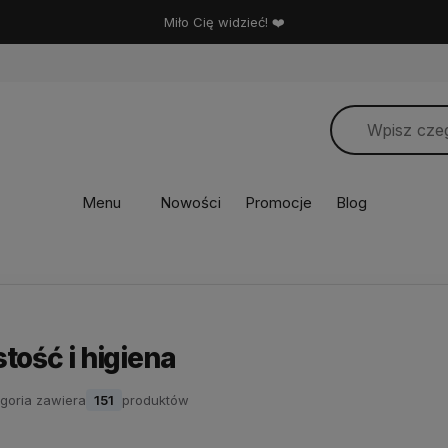
Miło Cię widzieć! ❤️
Menu
Nowości
Promocje
Blog
tość i higiena
goria zawiera
151
produktów