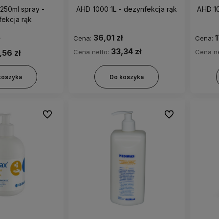
250ml spray -
AHD 1000 1L - dezynfekcja rąk
ekcja rąk
36,01 zł
1
Cena:
Cena:
33,34 zł
Cena netto:
Cena ne
,56 zł
koszyka
Do koszyka
Do ulubionych
Do ulubionych