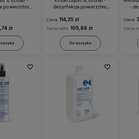
uid 1L Ecolab -
Incidin Liquid 5L Ecolab -
MediQu
a powierzchni,
dezynfekcja powierzchni,
- de
gotowy do użytku
alkoholowy, gotowy do użytku
114,35 zł
3
Cena:
Cena:
,74 zł
105,88 zł
Cena netto:
Cena ne
koszyka
Do koszyka
Do ulubionych
Do ulubionych