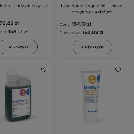
AHD 1000 5L - dezynfekcja rąk
Taski Sprint Degerm 5L - mycie i
dezynfekcja dużych
powierzchni (koncentrat)
70,82 zł
164,19 zł
Cena:
158,17 zł
tto:
152,03 zł
Cena netto:
Do koszyka
Do koszyka
Do ulubionych
Do ulubio