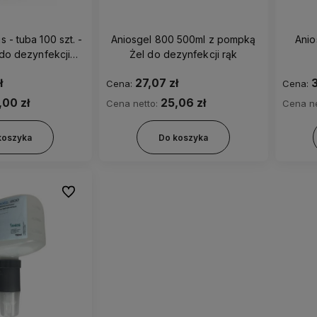
 - tuba 100 szt. -
Aniosgel 800 500ml z pompką
Anio
do dezynfekcji
Żel do dezynfekcji rąk
erzchni
ł
27,07 zł
3
Cena:
Cena:
,00 zł
25,06 zł
Cena netto:
Cena ne
koszyka
Do koszyka
Do ulubionych