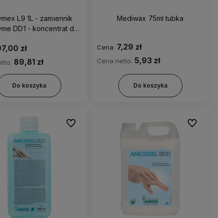
mex L9 1L - zamiennik
Mediwax 75ml tubka
yme DD1 - koncentrat do
 i dezynfekcji narzędzi
7,29 zł
Cena:
7,00 zł
5,93 zł
Cena netto:
89,81 zł
tto:
Do koszyka
Do koszyka
Do ulubionych
Do ulubio