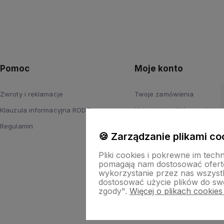
Pomoc
Moje konto
Zwroty i reklamacje
Twoje zamówienia
Klauzula informacyjna RODO
Ustawienia plików cookies
Regulamin
Ustawienia konta
🍪 Zarządzanie plikami co
Przechowalnia
Pliki cookies i pokrewne im tech
pomagają nam dostosować ofert
wykorzystanie przez nas wszystki
dostosować użycie plików do swo
zgody".
Więcej o plikach cookies
Skle