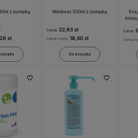
30ml z pompką
Mediwax 500ml z pompką
Enzy
Anios
mycia
ł
22,63 zł
Cena:
9
Cena:
,26 zł
18,40 zł
Cena netto:
Cena ne
koszyka
Do koszyka
Do ulubionych
Do ulubionych