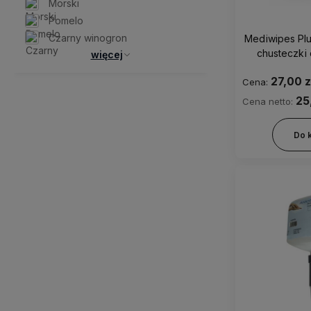
Morski
Pomelo
Czarny winogron
Mediwipes Plus
chusteczki 
więcej
powi
27,00 z
Cena:
25
Cena netto:
Do 