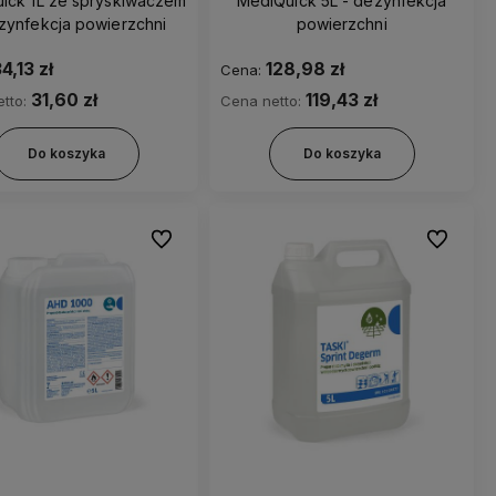
ick 1L ze spryskiwaczem
MediQuick 5L - dezynfekcja
zynfekcja powierzchni
powierzchni
4,13 zł
128,98 zł
Cena:
31,60 zł
119,43 zł
tto:
Cena netto:
Do koszyka
Do koszyka
Do ulubionych
Do ulubio