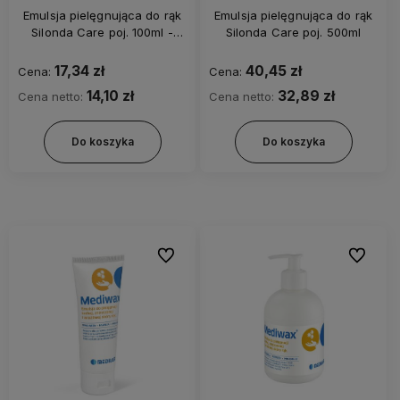
Emulsja pielęgnująca do rąk
Emulsja pielęgnująca do rąk
Silonda Care poj. 100ml -
Silonda Care poj. 500ml
tubka
17,34 zł
40,45 zł
Cena:
Cena:
14,10 zł
32,89 zł
Cena netto:
Cena netto:
Do koszyka
Do koszyka
Do ulubionych
Do ulubi