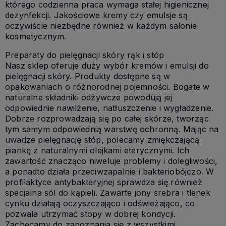
którego codzienna praca wymaga stałej higienicznej
dezynfekcji. Jakościowe kremy czy emulsje są
oczywiście niezbędne również w każdym salonie
kosmetycznym.
Preparaty do pielęgnacji skóry rąk i stóp
Nasz sklep oferuje duży wybór kremów i emulsji do
pielęgnacji skóry. Produkty dostępne są w
opakowaniach o różnorodnej pojemności. Bogate w
naturalne składniki odżywcze powodują jej
odpowiednie nawilżenie, natłuszczenie i wygładzenie.
Dobrze rozprowadzają się po całej skórze, tworząc
tym samym odpowiednią warstwę ochronną. Mając na
uwadze pielęgnację stóp, polecamy zmiękczającą
piankę z naturalnymi olejkami eterycznymi. Ich
zawartość znacząco niweluje problemy i dolegliwości,
a ponadto działa przeciwzapalnie i bakteriobójczo. W
profilaktyce antybakteryjnej sprawdza się również
specjalna sól do kąpieli. Zawarte jony srebra i tlenek
cynku działają oczyszczająco i odświeżająco, co
pozwala utrzymać stopy w dobrej kondycji.
Zachęcamy do zapoznania się z wszystkimi