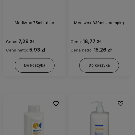
Mediwax 75ml tubka
Mediwax 330ml z pompką
7,29 zł
18,77 zł
Cena:
Cena:
5,93 zł
15,26 zł
Cena netto:
Cena netto:
Do koszyka
Do koszyka
Do ulubionych
Do ulubi