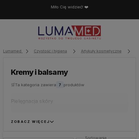
Miło Cię widzieć! ❤️
Lumamed
Czystość i higiena
Artykuły kosmetyczne
P
Kremy i balsamy
🛒
Ta kategoria zawiera
7
produktów
Pielęgnacja skóry
ZOBACZ WIĘCEJ