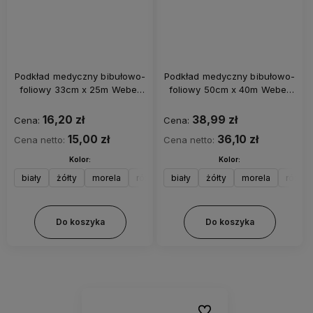
Podkład medyczny bibułowo-
Podkład medyczny bibułowo-
foliowy 33cm x 25m Weber
foliowy 50cm x 40m Weber
(perforacja co 50cm)
(perforacja co 50cm)
16,20 zł
38,99 zł
Cena:
Cena:
15,00 zł
36,10 zł
Cena netto:
Cena netto:
Kolor:
Kolor:
biały
żółty
morela
różowy
biały
wrzos
żółty
limonka
morela
miętowy
różow
Do koszyka
Do koszyka
Do ulubionych