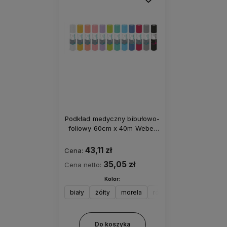
Podkład medyczny bibułowo-
foliowy 60cm x 40m Weber
(perforacja co 50cm)
43,11 zł
Cena:
35,05 zł
Cena netto:
Kolor:
biały
żółty
morela
różowy
wrzos
lim
Do koszyka