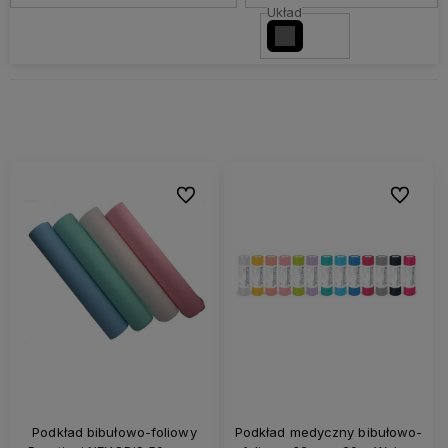
Układ
Do ulubionych
Do ulubi
Podkład bibułowo-foliowy
Podkład medyczny bibułowo-