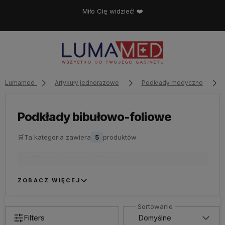
Miło Cię widzieć! ❤️
Lumamed
Artykuły jednorazowe
Podkłady medyczne
Podkłady bibułowo-foliowe
🛒
Ta kategoria zawiera
5
produktów
Podkłady bibułowo-foliowe
ZOBACZ WIĘCEJ
Filters