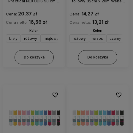
Practical NEXODIS 50 cm ×
foliowy 32cm x 20m Weber
50 m
Practical (perforacja co
50cm)
20,37 zł
14,27 zł
Cena:
Cena:
16,56 zł
13,21 zł
Cena netto:
Cena netto:
Kolor:
Kolor:
biały
różowy
miętowy
niebieski
różowy
wrzos
czarny
Do koszyka
Do koszyka
Do ulubionych
Do ulubi