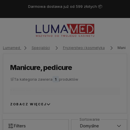
Darmowa dostawa już od 599 złotych 📦
Lumamed
Specjaliści
Fryzjerstwo i kosmetyka
Manicu
Manicure, pedicure
🛒
Ta kategoria zawiera
1
produktów
Manicure, pedicure
ZOBACZ WIĘCEJ
Filters