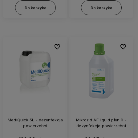
Do koszyka
Do koszyka
Do ulubionych
Do ulubi
MediQuick 5L - dezynfekcja
Mikrozid AF liquid płyn 1l -
powierzchni
dezynfekcja powierzchni