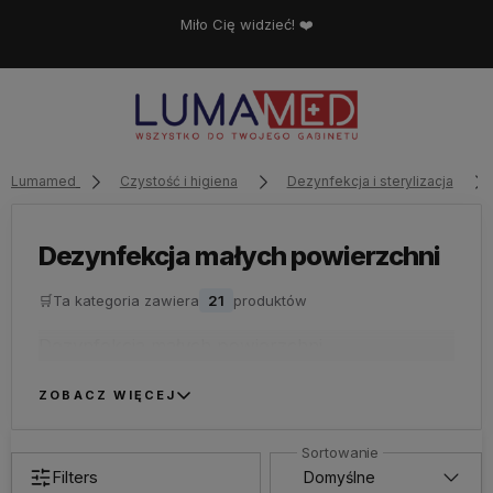
Miło Cię widzieć! ❤️
Lumamed
Czystość i higiena
Dezynfekcja i sterylizacja
Dezynfekcja małych powierzchni
🛒
Ta kategoria zawiera
21
produktów
Dezynfekcja małych powierzchni
ZOBACZ WIĘCEJ
Filters