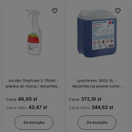
Do ulubionych
Do ulubi
Incidin OxyFoam S 750ml -
Lysoformin 3000 5L -
pianka do mycia i dezynfekcji
dezynfekcja powierzchni i
powierchni
narzędzi
46,95 zł
372,19 zł
Cena:
Cena:
43,47 zł
344,62 zł
Cena netto:
Cena netto:
Do koszyka
Do koszyka