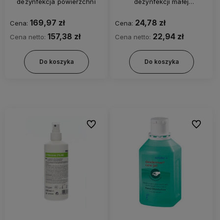
dezynfekcja powierzchni
dezynfekcji małej
powierzchni
169,97 zł
24,78 zł
Cena:
Cena:
157,38 zł
22,94 zł
Cena netto:
Cena netto:
Do koszyka
Do koszyka
Do ulubionych
Do ulubi