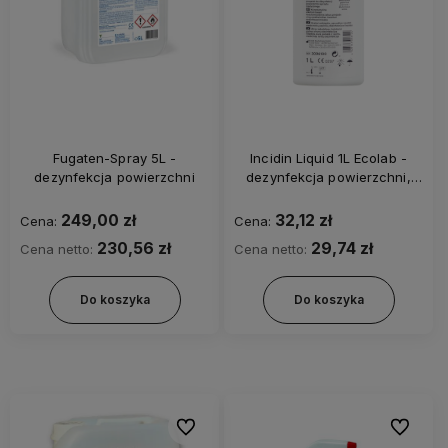
Fugaten-Spray 5L -
Incidin Liquid 1L Ecolab -
dezynfekcja powierzchni
dezynfekcja powierzchni,
alkoholowy, gotowy do
użytku
249,00 zł
32,12 zł
Cena:
Cena:
230,56 zł
29,74 zł
Cena netto:
Cena netto:
Do koszyka
Do koszyka
Do ulubionych
Do ulubi