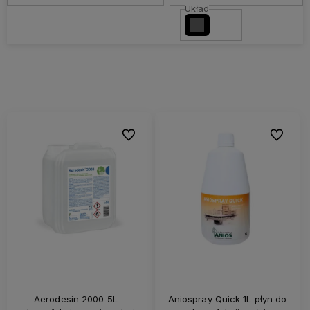
Układ
Do ulubionych
Do ulubi
Aerodesin 2000 5L -
Aniospray Quick 1L płyn do