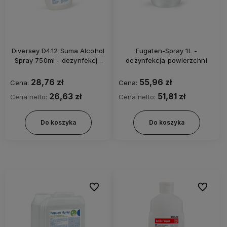
Diversey D4.12 Suma Alcohol
Fugaten-Spray 1L -
Spray 750ml - dezynfekcja
dezynfekcja powierzchni
powierzchni
28,76 zł
55,96 zł
Cena:
Cena:
26,63 zł
51,81 zł
Cena netto:
Cena netto:
Do koszyka
Do koszyka
Do ulubionych
Do ulubi