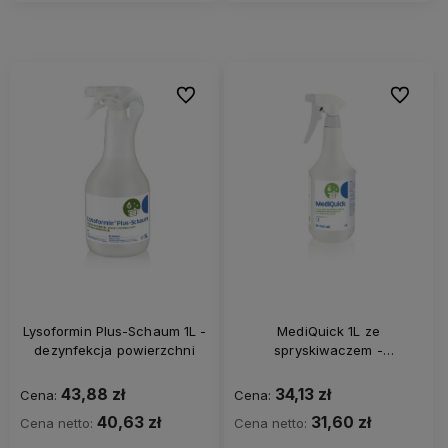
Do ulubionych
Do ulubi
Lysoformin Plus-Schaum 1L -
MediQuick 1L ze
dezynfekcja powierzchni
spryskiwaczem -
dezynfekcja powierzchni
43,88 zł
34,13 zł
Cena:
Cena:
40,63 zł
31,60 zł
Cena netto:
Cena netto: