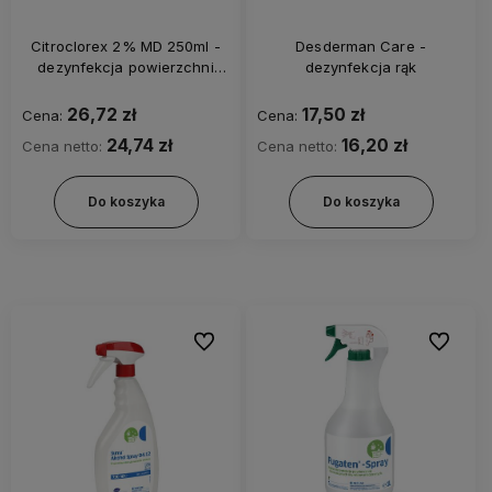
Citroclorex 2% MD 250ml -
Desderman Care -
dezynfekcja powierzchni
dezynfekcja rąk
wyrobów medycznych takich
jak cewniki, kraniki, korki itp.
26,72 zł
17,50 zł
Cena:
Cena:
24,74 zł
16,20 zł
Cena netto:
Cena netto:
Do koszyka
Do koszyka
Do ulubionych
Do ulubi