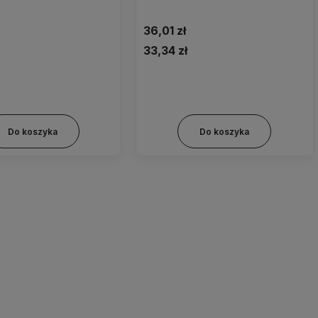
36,01 zł
33,34 zł
7mm (rozm. 3)
41mm (rozm. 4)
45mm (rozm. 5)
Do koszyka
Do koszyka