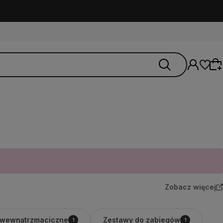
Wybierz coś dla siebie z naszej aktualnej
oferty lub zaloguj się, aby przywrócić dodane
produkty do listy z poprzedniej sesji.
Zobacz więcej
 wewnątrzmaciczne
Zestawy do zabiegów
1
1