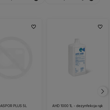
Do ulubionych
Do ulub
ASPOR PLUS 5L
AHD 1000 1L - dezynfekcja rąk