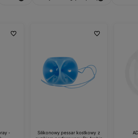
Do ulubionych
Do ulubionych
ray -
Silikonowy pessar kostkowy z
AD