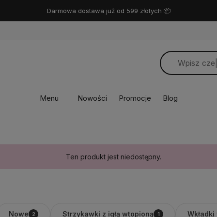
Miło Cię widzieć! ❤️
Menu
Nowości
Promocje
Blog
Ten produkt jest niedostępny.
Nowe
Strzykawki z igłą wtopioną
Wkładki
2
1