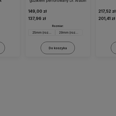
ąk
guzikiem perforowany Dr. Arabin
149,00 zł
217,52 zł
137,96 zł
201,41 zł
Rozmiar:
25mm (rozm. 0)
29mm (rozm. 1)
32mm (rozm. 2)
3
Do koszyka