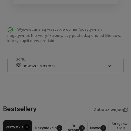
Wyświetlane są wszystkie opinie (pozytywne i
negatywne). Nie weryfikujemy, czy pochodzą one od klientów,
którzy kupili dany produkt.
Sortuj
wg
Bestsellery
Zobacz więcej
Strzykawki
Dr
Wszystkie
8
Dezynfekcja
Nowe
z igłą
2
1
2
Arabin