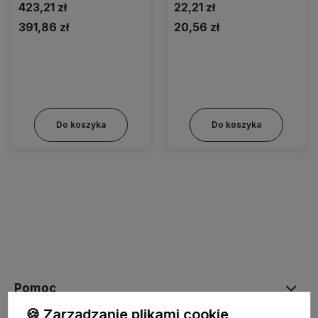
423,21 zł
22,21 zł
391,86 zł
20,56 zł
Do koszyka
Do koszyka
Pomoc
🍪 Zarządzanie plikami cookie