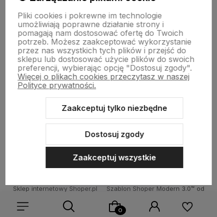
Moje konto
Pliki cookies i pokrewne im technologie
umożliwiają poprawne działanie strony i
pomagają nam dostosować ofertę do Twoich
potrzeb. Możesz zaakceptować wykorzystanie
Płatności i dostawa
przez nas wszystkich tych plików i przejść do
sklepu lub dostosować użycie plików do swoich
preferencji, wybierając opcję "Dostosuj zgody".
Więcej o plikach cookies przeczytasz w naszej
Informacje
Polityce prywatności.
Zaakceptuj tylko niezbędne
O nas
Dostosuj zgody
Zaakceptuj wszystkie
Sklep internetowy Shoper.pl
Szablon Shoper Modern 3.0™
od
GrowCommerce