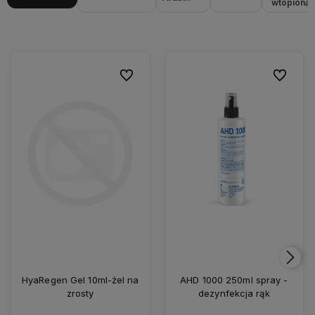
wtopioną
Do ulubionych
Do ulubio
HyaRegen Gel 10ml-żel na
AHD 1000 250ml spray -
zrosty
dezynfekcja rąk