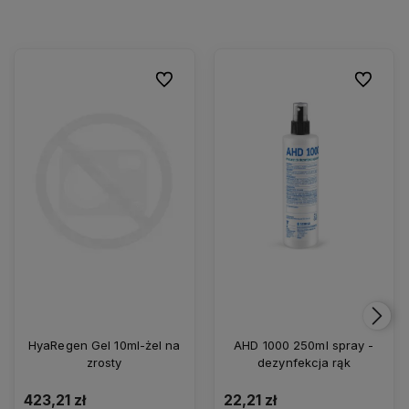
Do ulubionych
Do ulubio
HyaRegen Gel 10ml-żel na
AHD 1000 250ml spray -
zrosty
dezynfekcja rąk
423,21 zł
22,21 zł