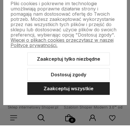
Moje konto
Pliki cookies i pokrewne im technologie
umożliwiają poprawne działanie strony i
pomagają nam dostosować ofertę do Twoich
potrzeb. Możesz zaakceptować wykorzystanie
Płatności i dostawa
przez nas wszystkich tych plików i przejść do
sklepu lub dostosować użycie plików do swoich
preferencji, wybierając opcję "Dostosuj zgody".
Więcej o plikach cookies przeczytasz w naszej
Informacje
Polityce prywatności.
Zaakceptuj tylko niezbędne
O nas
Dostosuj zgody
Zaakceptuj wszystkie
Sklep internetowy Shoper.pl
Szablon Shoper Modern 3.0™
od
GrowCommerce