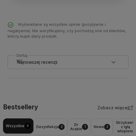
Wyświetlane są wszystkie opinie (pozytywne i
negatywne). Nie weryfikujemy, czy pochodzą one od klientów,
którzy kupili dany produkt.
Sortuj
wg
Bestsellery
Zobacz więcej
Strzykawki
Dr
Wszystkie
8
Dezynfekcja
Nowe
z igłą
2
1
2
Arabin
wtopioną