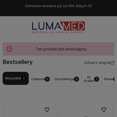
Darmowa dostawa już od 599 złotych 📦
Ten produkt jest niedostępny.
Bestsellery
Zobacz więcej
Dr
Wszystkie
8
Calmona
Dezynfekcja
Nowe
1
2
1
2
Arabin
Do ulubionych
Do ulubio