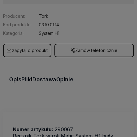
Producent:
Tork
Kod produktu:
03.10.01.14
Kategoria:
System H1
zapytaj o produkt
Zamów telefonicznie
Opis
Pliki
Dostawa
Opinie
Numer artykułu:
290067
Ręcznik Tork w roli Matic System H1 biały