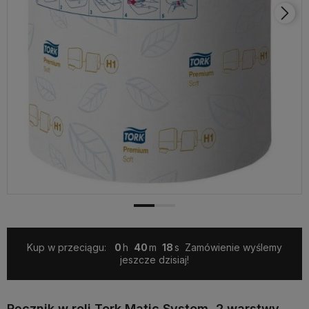
Kup w przeciągu:
0
40
17
Zamówienie wyślemy
jeszcze dzisiaj!
Ręcznik w roli Tork Matic System, 2 warstwy,