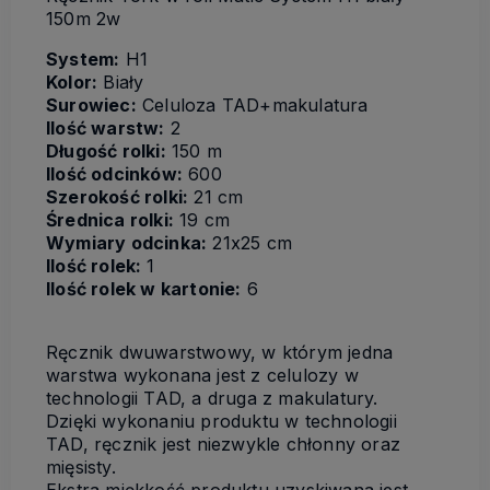
150m 2w
System:
H1
Kolor:
Biały
Surowiec:
Celuloza TAD+makulatura
Ilość warstw:
2
Długość rolki:
150 m
Ilość odcinków:
600
Szerokość rolki:
21 cm
Średnica rolki:
19 cm
Wymiary odcinka:
21x25 cm
Ilość rolek:
1
Ilość rolek w kartonie:
6
Ręcznik dwuwarstwowy, w którym jedna
warstwa wykonana jest z celulozy w
technologii TAD, a druga z makulatury.
Dzięki wykonaniu produktu w technologii
TAD, ręcznik jest niezwykle chłonny oraz
mięsisty.