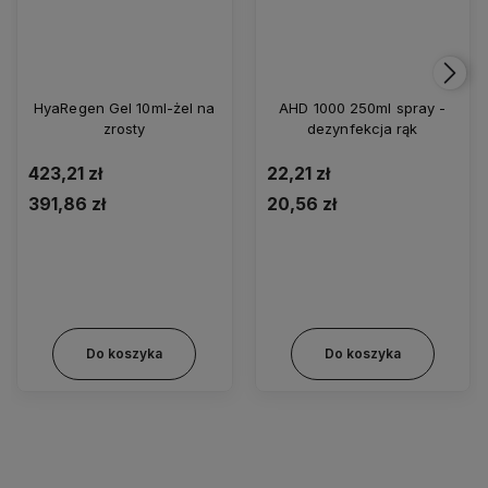
HyaRegen Gel 10ml-żel na
AHD 1000 250ml spray -
zrosty
dezynfekcja rąk
423,21 zł
22,21 zł
391,86 zł
20,56 zł
Do koszyka
Do koszyka