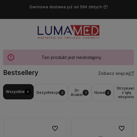
Darmowa dostawa już od 599 złotych 📦
Ten produkt jest niedostępny.
Bestsellery
Zobacz więcej
Strzykawki
Dr
Wszystkie
8
Dezynfekcja
Nowe
z igłą
2
1
2
Arabin
wtopioną
Do ulubionych
Do ulubio