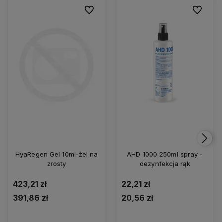
Do ulubionych
Do ulubio
HyaRegen Gel 10ml-żel na
AHD 1000 250ml spray -
zrosty
dezynfekcja rąk
423,21 zł
22,21 zł
391,86 zł
20,56 zł