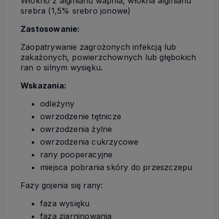
Włókno z alginianu wapnia, włókna alginianu
srebra (1,5% srebro jonowe)
Zastosowanie:
Zaopatrywanie zagrożonych infekcją lub
zakażonych, powierzchownych lub głębokich
ran o silnym wysięku.
Wskazania:
odleżyny
owrzodzenie tętnicze
owrzodzenia żylne
owrzodzenia cukrzycowe
rany pooperacyjne
miejsca pobrania skóry do przeszczepu
Fazy gojenia się rany:
faza wysięku
faza ziarninowania