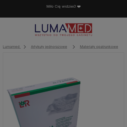
Miło Cię widzieć! ❤️
Lumamed
Artykuły jednorazowe
Materiały opatrunkowe