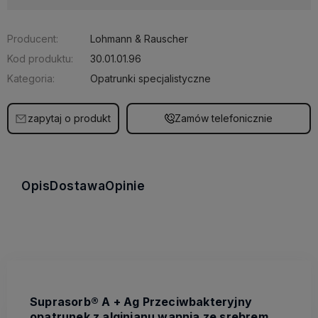
Producent:
Lohmann & Rauscher
Kod produktu:
30.01.01.96
Kategoria:
Opatrunki specjalistyczne
zapytaj o produkt
Zamów telefonicznie
Opis
Dostawa
Opinie
Suprasorb® A + Ag Przeciwbakteryjny
opatrunek z alginianu wapnia ze srebrem