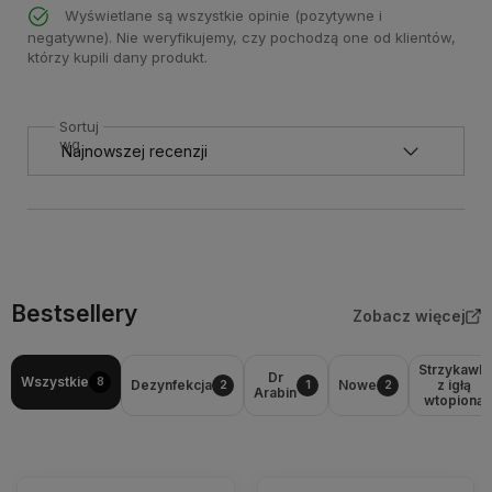
Wyświetlane są wszystkie opinie (pozytywne i
negatywne). Nie weryfikujemy, czy pochodzą one od klientów,
którzy kupili dany produkt.
Sortuj
wg
Bestsellery
Zobacz więcej
Strzykawki
Dr
Wszystkie
8
Dezynfekcja
Nowe
z igłą
2
1
2
Arabin
wtopioną