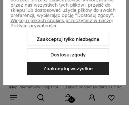
Płatności i dostawa
przez nas wszystkich tych plików i przejść do
sklepu lub dostosować użycie plików do swoich
preferencji, wybierając opcję "Dostosuj zgody".
Więcej o plikach cookies przeczytasz w naszej
Informacje
Polityce prywatności.
Zaakceptuj tylko niezbędne
O nas
Dostosuj zgody
Zaakceptuj wszystkie
Sklep internetowy Shoper.pl
Szablon Shoper Modern 3.0™
od
GrowCommerce
Wybierz coś dla siebie z naszej aktualnej oferty lub zaloguj