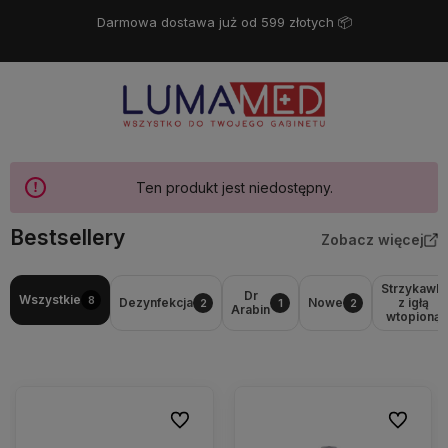
Darmowa dostawa już od 599 złotych 📦
Ten produkt jest niedostępny.
Bestsellery
Zobacz więcej
Strzykawki
Dr
Wszystkie
8
Dezynfekcja
Nowe
z igłą
2
1
2
Arabin
wtopioną
Do ulubionych
Do ulubio