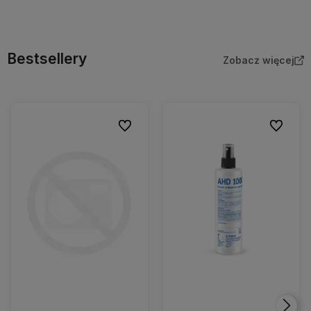
Bestsellery
Zobacz więcej
Do ulubionych
Do ulubio