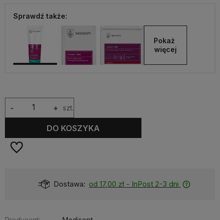
Sprawdź także:
Pokaż 
więcej
-
+
szt.
DO KOSZYKA
Dostępność:
Dostępny
Producent:
Medisept