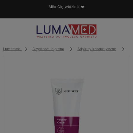
Miło Cię widzieć! ❤️
Lumamed
Czystość i higiena
Artykuły kosmetyczne
P