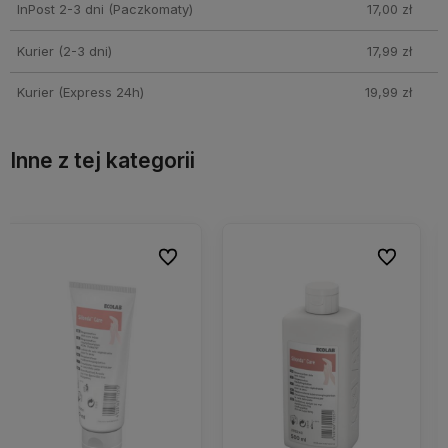
InPost 2-3 dni
(Paczkomaty)
17,00 zł
Kurier (2-3 dni)
17,99 zł
Kurier (Express 24h)
19,99 zł
Inne z tej kategorii
ionych
ionych
Do ulubionych
Do ulubionych
Do ulubio
Do ulubio