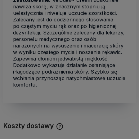
Zastosowanie:
Velodes® Cream doskonale
nawilża skórę, w znacznym stopniu ją
uelastycznia i niweluje uczucie szorstkości.
Zalecany jest do codziennego stosowania
po częstym myciu rąk oraz po higienicznej
dezynfekcji. Szczególnie zalecany dla lekarzy,
personelu medycznego oraz osób
narażonych na wysuszenie i macerację skóry
w wyniku częstego mycia i noszenia rękawic.
Zapewnia dłoniom jedwabistą miękkość.
Dodatkowo wykazuje działanie osłaniające
i łagodzące podrażnienia skóry. Szybko się
wchłania przynosząc natychmiastowe uczucie
komfortu.
Koszty dostawy
Cena nie zawiera ewentualnych kosztów płatności