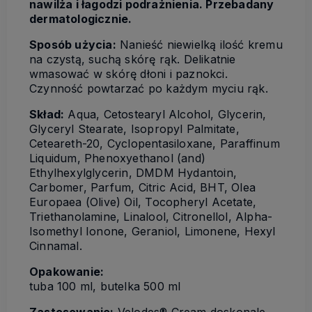
nawilża i łagodzi podrażnienia. Przebadany
dermatologicznie.
Sposób użycia:
Nanieść niewielką ilość kremu
na czystą, suchą skórę rąk. Delikatnie
wmasować w skórę dłoni i paznokci.
Czynność powtarzać po każdym myciu rąk.
Skład:
Aqua, Cetostearyl Alcohol, Glycerin,
Glyceryl Stearate, Isopropyl Palmitate,
Ceteareth-20, Cyclopentasiloxane, Paraffinum
Liquidum, Phenoxyethanol (and)
Ethylhexylglycerin, DMDM Hydantoin,
Carbomer, Parfum, Citric Acid, BHT, Olea
Europaea (Olive) Oil, Tocopheryl Acetate,
Triethanolamine, Linalool, Citronellol, Alpha-
Isomethyl Ionone, Geraniol, Limonene, Hexyl
Cinnamal.
Opakowanie:
tuba 100 ml, butelka 500 ml