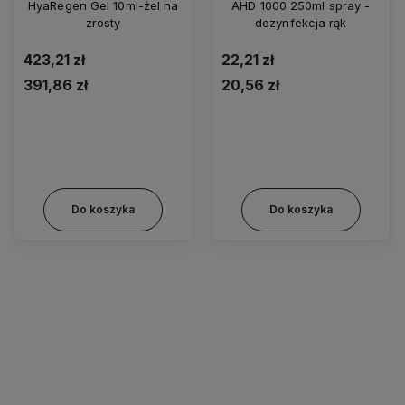
HyaRegen Gel 10ml-żel na
AHD 1000 250ml spray -
zrosty
dezynfekcja rąk
423,21 zł
22,21 zł
391,86 zł
20,56 zł
Do koszyka
Do koszyka