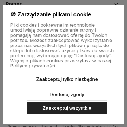
Pomoc
🍪 Zarządzanie plikami cookie
Moje konto
Pliki cookies i pokrewne im technologie
umożliwiają poprawne działanie strony i
pomagają nam dostosować ofertę do Twoich
potrzeb. Możesz zaakceptować wykorzystanie
Płatności i dostawa
przez nas wszystkich tych plików i przejść do
sklepu lub dostosować użycie plików do swoich
preferencji, wybierając opcję "Dostosuj zgody".
Więcej o plikach cookies przeczytasz w naszej
Informacje
Polityce prywatności.
Zaakceptuj tylko niezbędne
O nas
Dostosuj zgody
Zaakceptuj wszystkie
Sklep internetowy Shoper.pl
Szablon Shoper Modern 3.0™
od