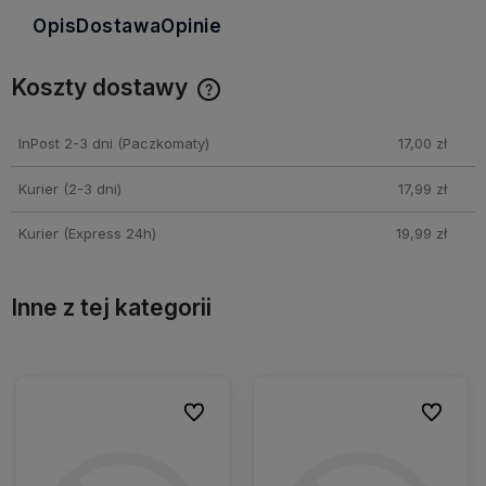
Opis
Dostawa
Opinie
Koszty dostawy
Cena nie zawiera ewentualnych kosztów płatności
InPost 2-3 dni
(Paczkomaty)
17,00 zł
Kurier (2-3 dni)
17,99 zł
Kurier (Express 24h)
19,99 zł
Inne z tej kategorii
ionych
ionych
Do ulubionych
Do ulubionych
Do ulubio
Do ulubio