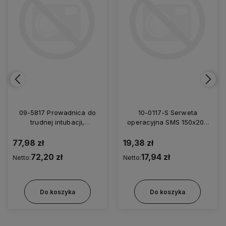
09-5817 Prowadnica do
10-0117-S Serweta
trudnej intubacji,
operacyjna SMS 150x200
elastyczna, zagięty koniec,
cm/35
jednorazowa z futerałem
77,98 zł
19,38 zł
5,0/800
72,20 zł
17,94 zł
Netto:
Netto:
Do koszyka
Do koszyka