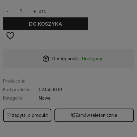
-
+
szt.
DO KOSZYKA
ć:
Dostępny
Dostawa:
od 17,00 zł
-
Producent:
-
Kod produktu:
02.04.06.61
Kategoria:
Nowe
zapytaj o produkt
Zamów telefonicznie