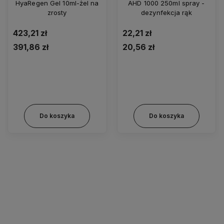
HyaRegen Gel 10ml-żel na
AHD 1000 250ml spray -
zrosty
dezynfekcja rąk
423,21 zł
22,21 zł
391,86 zł
20,56 zł
Do koszyka
Do koszyka