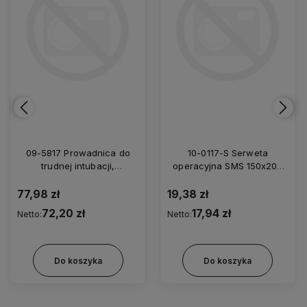
09-5817 Prowadnica do
10-0117-S Serweta
trudnej intubacji,
operacyjna SMS 150x200
elastyczna, zagięty koniec,
cm/35
jednorazowa z futerałem
77,98 zł
19,38 zł
5,0/800
72,20 zł
17,94 zł
Netto:
Netto:
Do koszyka
Do koszyka