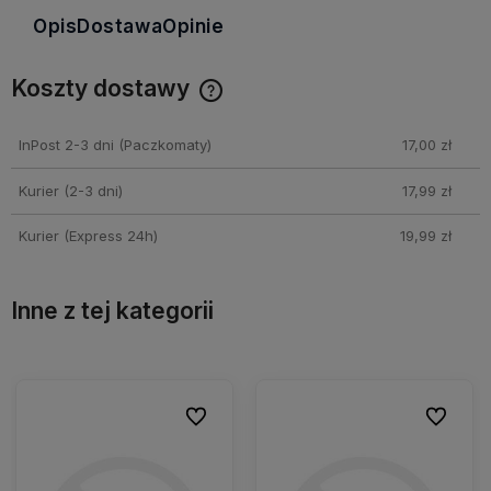
Opis
Dostawa
Opinie
Koszty dostawy
Cena nie zawiera ewentualnych kosztów płatności
InPost 2-3 dni
(Paczkomaty)
17,00 zł
Kurier (2-3 dni)
17,99 zł
Kurier (Express 24h)
19,99 zł
Inne z tej kategorii
ionych
ionych
Do ulubionych
Do ulubionych
Do ulubio
Do ulubio