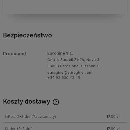
Bezpieczeństwo
Producent
Eurogine S.L.
Carrer Raurell 21-29, Nave 3
08860 Barcelona, Hiszpania
eurogine@eurogine.com
+34 93 630 43 45
Koszty dostawy
Cena nie zawiera ewentualnych kosztów płatności
InPost 2-3 dni
(Paczkomaty)
17,00 zł
Kurier (2-3 dni)
17,99 zł