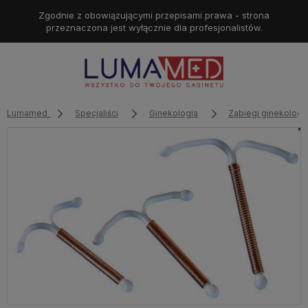
Zgodnie z obowiązującymi przepisami prawa - strona
przeznaczona jest wyłącznie dla profesjonalistów.
Lumamed
Specjaliści
Ginekologia
Zabiegi ginekologi