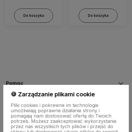
Do koszyka
Do koszyka
Pomoc
🍪 Zarządzanie plikami cookie
Moje konto
Pliki cookies i pokrewne im technologie
umożliwiają poprawne działanie strony i
pomagają nam dostosować ofertę do Twoich
potrzeb. Możesz zaakceptować wykorzystanie
Płatności i dostawa
przez nas wszystkich tych plików i przejść do
sklepu lub dostosować użycie plików do swoich