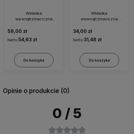
Wkładka
Wkładka
wewnątrzmaciczna
wewnątrzmaciczna
Eurogine T380 Cu,
miedziana, typ Copper T,
miedziana, typ Nova T
TCu 380A SMB - (1 szt.)
59,00 zł
34,00 zł
Normal
54,63 zł
31,48 zł
Netto:
Netto:
Do koszyka
Do koszyka
Opinie o produkcie (0)
0
/ 5