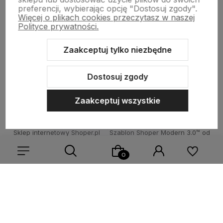
preferencji, wybierając opcję "Dostosuj zgody".
Więcej o plikach cookies przeczytasz w naszej
Informacje
Polityce prywatności.
Zaakceptuj tylko niezbędne
O nas
Dostosuj zgody
Zaakceptuj wszystkie
Sklep internetowy Shoper.pl
Szablon Shoper Modern 3.0™
od
GrowCommerce
Wybierz coś dla siebie z naszej aktualnej oferty lub zaloguj
się, aby przywrócić dodane produkty do listy z poprzedniej
sesji.