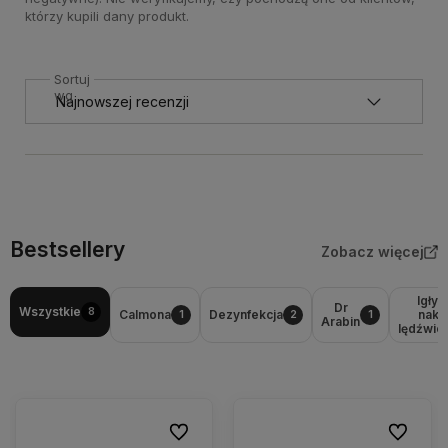
którzy kupili dany produkt.
Sortuj
wg
Bestsellery
Zobacz więcej
Igły 
Dr
Wszystkie
8
Calmona
Dezynfekcja
nakł
1
2
1
Arabin
lędźwio
Do ulubionych
Do ulubio