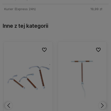
Kurier (Express 24h)
19,99 zł
Inne z tej kategorii
ionych
ionych
Do ulubionych
Do ulubionych
Do ulubio
Do ulubio