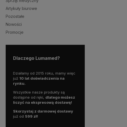
Sprzęt medyczny
Artykuły biurowe
Pozostałe
Nowości
Promocje
Dlaczego Lumamed?
Działamy od 2015 roku, mamy więc
już
10 lat doświadczenia na
rynku.
Wszystkie nasze produkty są
dostępne od ręki,
dlatego możesz
liczyć na ekspresową dostawę!
Skorzystaj z darmowej dostawy
już od
59
9 zł!