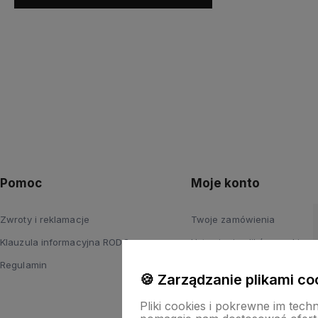
Pomoc
Moje konto
Zwroty i reklamacje
Twoje zamówienia
Klauzula informacyjna RODO
Ustawienia plików cookies
Regulamin
Ustawienia konta
🍪 Zarządzanie plikami co
Przechowalnia
Pliki cookies i pokrewne im tech