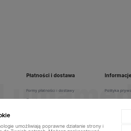
Płatności i dostawa
Informacj
Formy płatności i dostawy
Polityka pryw
Zwroty
okie
nologie umożliwiają poprawne działanie strony i