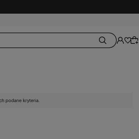
Wybierz coś dla siebie z naszej aktualnej
oferty lub zaloguj się, aby przywrócić dodane
ch podane kryteria.
produkty do listy z poprzedniej sesji.