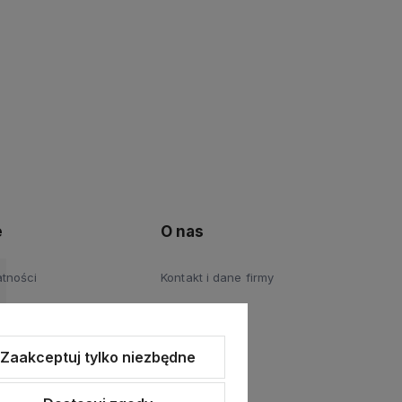
e
O nas
atności
Kontakt i dane firmy
Zaakceptuj tylko niezbędne