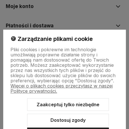
Moje konto
Płatności i dostawa
🍪 Zarządzanie plikami cookie
Informacje
Pliki cookies i pokrewne im technologie
umożliwiają poprawne działanie strony i
pomagają nam dostosować ofertę do Twoich
O nas
potrzeb. Możesz zaakceptować wykorzystanie
przez nas wszystkich tych plików i przejść do
sklepu lub dostosować użycie plików do swoich
preferencji, wybierając opcję "Dostosuj zgody".
Więcej o plikach cookies przeczytasz w naszej
Polityce prywatności.
Zaakceptuj tylko niezbędne
Sklep internetowy Shoper.pl
Szablon Shoper Modern 3.0™
od
GrowCommerce
Dostosuj zgody