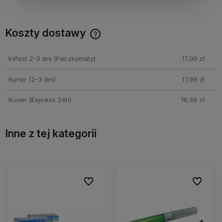
Koszty dostawy
Cena nie zawiera ewentualnych kosztów płatności
InPost 2-3 dni
(Paczkomaty)
17,00 zł
Kurier (2-3 dni)
17,99 zł
Kurier (Express 24h)
19,99 zł
Inne z tej kategorii
ionych
ionych
Do ulubionych
Do ulubionych
Do ulubio
Do ulubio