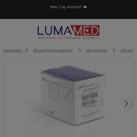
Miło Cię widzieć! ❤️
Lumamed
Artykuły jednorazowe
Igły, kaniule
Igły inie