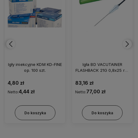
Igła BD VACUTAINER
Igły iniekcyjne Berofine op.
FLASHBACK 21G 0,8x25 ref.
100 szt.
301746 (50 szt.)
83,16 zł
6,60 zł
77,00 zł
6,11 zł
Netto:
Netto:
Do koszyka
Do koszyka