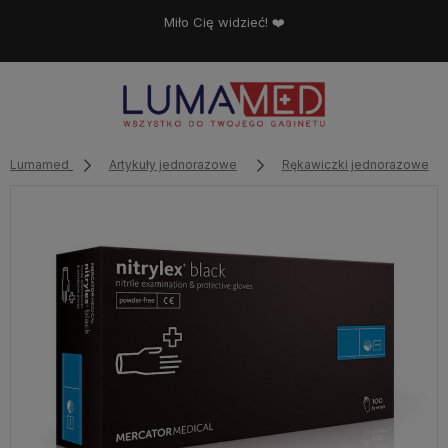
Miło Cię widzieć! ❤️
Lumamed
Artykuły jednorazowe
Rękawiczki jednorazowe