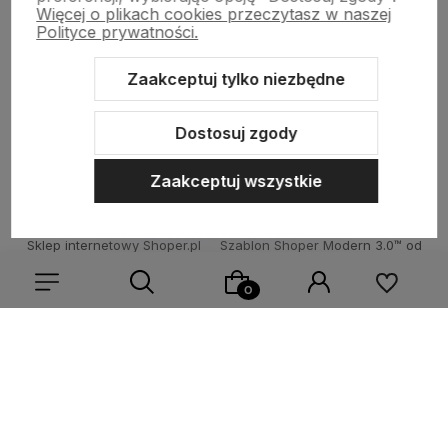
Więcej o plikach cookies przeczytasz w naszej
Informacje
Polityce prywatności.
Zaakceptuj tylko niezbędne
O nas
Dostosuj zgody
Zaakceptuj wszystkie
Sklep internetowy Shoper.pl
Szablon Shoper Modern 3.0™
od
GrowCommerce
Wybierz coś dla siebie z naszej aktualnej oferty lub zaloguj
się, aby przywrócić dodane produkty do listy z poprzedniej
sesji.