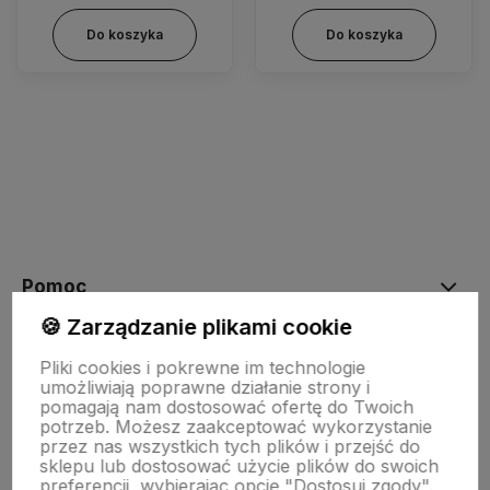
Do koszyka
Do koszyka
Pomoc
🍪 Zarządzanie plikami cookie
Moje konto
Pliki cookies i pokrewne im technologie
umożliwiają poprawne działanie strony i
pomagają nam dostosować ofertę do Twoich
potrzeb. Możesz zaakceptować wykorzystanie
Płatności i dostawa
przez nas wszystkich tych plików i przejść do
sklepu lub dostosować użycie plików do swoich
preferencji, wybierając opcję "Dostosuj zgody".