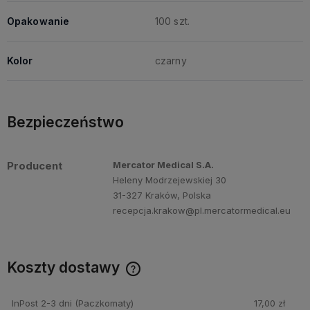
Opakowanie
100 szt.
Kolor
czarny
Bezpieczeństwo
Producent
Mercator Medical S.A.
Heleny Modrzejewskiej 30
31-327 Kraków, Polska
recepcja.krakow@pl.mercatormedical.eu
Koszty dostawy
Cena nie zawiera ewentualnych kosztów płatności
InPost 2-3 dni
(Paczkomaty)
17,00 zł