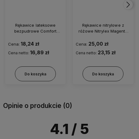
Rękawice lateksowe
Rękawice nitrylowe z
bezpudrowe Comfort
różowe Nitrylex Magenta
powder-free op. 100 szt.
(dawniej Collagen) op. 100
szt.
18,24 zł
25,00 zł
Cena:
Cena:
16,89 zł
23,15 zł
Cena netto:
Cena netto:
Do koszyka
Do koszyka
Opinie o produkcie (0)
4.1
/ 5