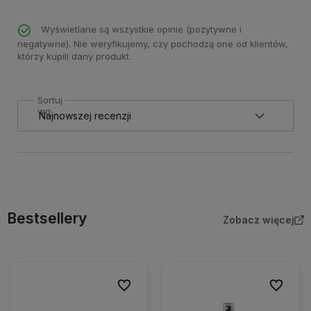
Wyświetlane są wszystkie opinie (pozytywne i
negatywne). Nie weryfikujemy, czy pochodzą one od klientów,
którzy kupili dany produkt.
Sortuj
wg
Bestsellery
Zobacz więcej
Do ulubionych
Do ulubio