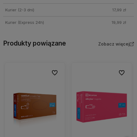
Kurier (2-3 dni)
17,99 zł
Kurier (Express 24h)
19,99 zł
Produkty powiązane
Zobacz więcej
Do ulubionych
Do ulubio