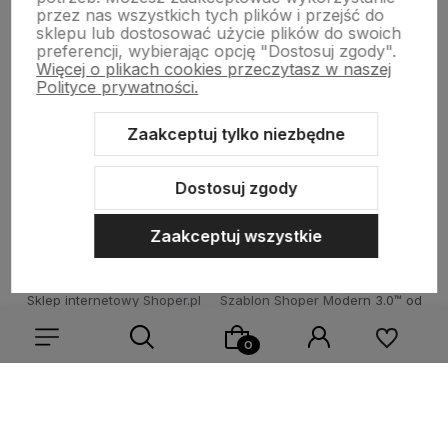
Płatności i dostawa
przez nas wszystkich tych plików i przejść do
sklepu lub dostosować użycie plików do swoich
preferencji, wybierając opcję "Dostosuj zgody".
Więcej o plikach cookies przeczytasz w naszej
Informacje
Polityce prywatności.
Zaakceptuj tylko niezbędne
O nas
Dostosuj zgody
Zaakceptuj wszystkie
Sklep internetowy Shoper.pl
Szablon Shoper Modern 3.0™
od
GrowCommerce
Wybierz coś dla siebie z naszej aktualnej oferty lub zaloguj