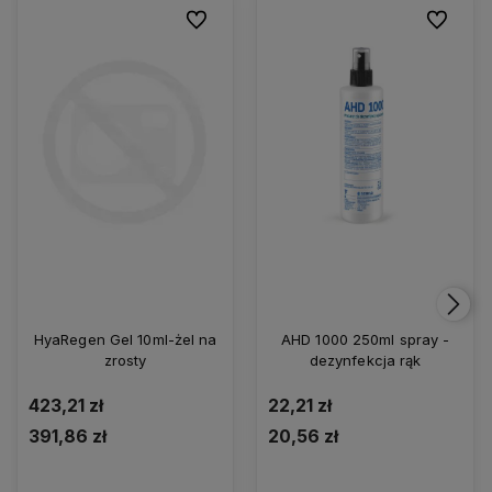
Do ulubionych
Do ulubio
HyaRegen Gel 10ml-żel na
AHD 1000 250ml spray -
zrosty
dezynfekcja rąk
423,21 zł
22,21 zł
391,86 zł
20,56 zł