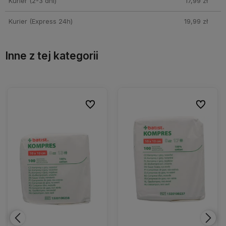
Kurier (2-3 dni)
17,99 zł
Kurier (Express 24h)
19,99 zł
Inne z tej kategorii
ionych
ionych
Do ulubionych
Do ulubionych
Do ulubio
Do ulubio