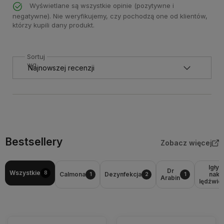
Wyświetlane są wszystkie opinie (pozytywne i
negatywne). Nie weryfikujemy, czy pochodzą one od klientów,
którzy kupili dany produkt.
Sortuj
wg
Bestsellery
Zobacz więcej
Igły 
Dr
Wszystkie
8
Calmona
Dezynfekcja
nakł
1
2
1
Arabin
lędźwio