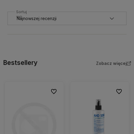
Sortuj
wg
Bestsellery
Zobacz więcej
Do ulubionych
Do ulubio