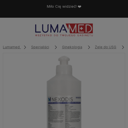
Miło Cię widzieć! ❤️
Lumamed
Specjaliści
Ginekologia
Żele do USG