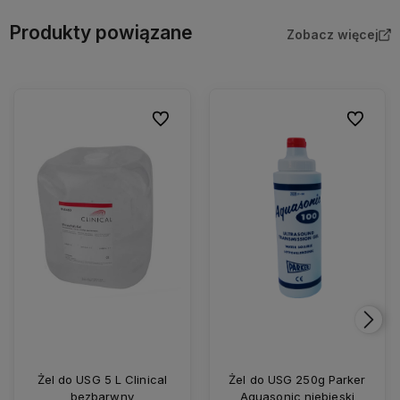
Produkty powiązane
Zobacz więcej
Do ulubionych
Do ulubio
Żel do USG 5 L Clinical
Żel do USG 250g Parker
bezbarwny
Aquasonic niebieski