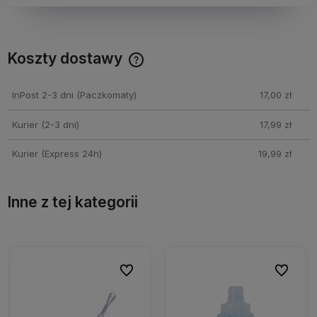
Koszty dostawy
Cena nie zawiera ewentualnych kosztów płatności
InPost 2-3 dni
(Paczkomaty)
17,00 zł
Kurier (2-3 dni)
17,99 zł
Kurier (Express 24h)
19,99 zł
Inne z tej kategorii
ionych
ionych
Do ulubionych
Do ulubionych
Do ulubio
Do ulubio