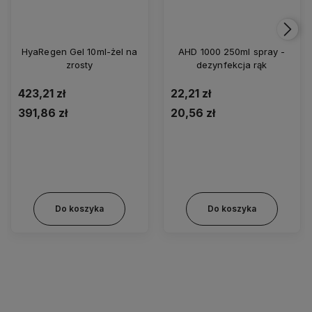
HyaRegen Gel 10ml-żel na
AHD 1000 250ml spray -
zrosty
dezynfekcja rąk
423,21 zł
22,21 zł
391,86 zł
20,56 zł
Do koszyka
Do koszyka