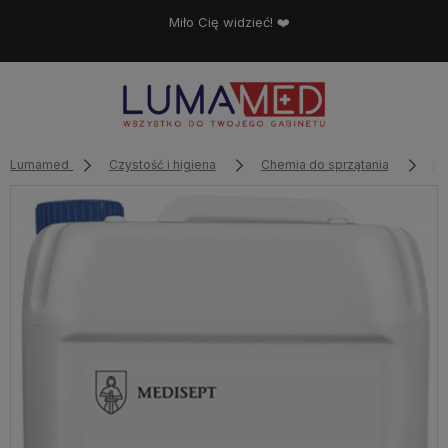
Miło Cię widzieć! ❤️
Lumamed
Czystość i higiena
Chemia do sprzątania
My