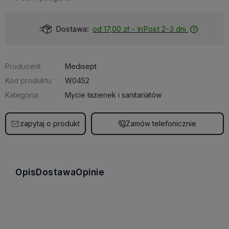
-3 dni
Dostępność:
Dostępny
Producent:
Medisept
Kod produktu:
W0452
Kategoria:
Mycie łazienek i sanitariatów
zapytaj o produkt
Zamów telefonicznie
Opis
Dostawa
Opinie