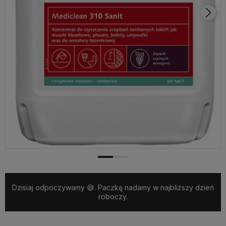
Dzisiaj odpoczywamy 😅. Paczkę nadamy w najbliższy dzień
roboczy.