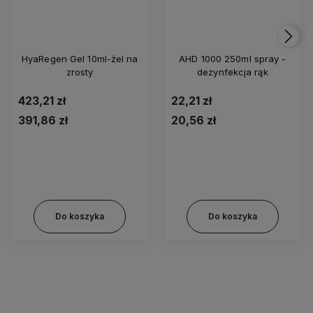
HyaRegen Gel 10ml-żel na
AHD 1000 250ml spray -
zrosty
dezynfekcja rąk
423,21 zł
22,21 zł
391,86 zł
20,56 zł
Do koszyka
Do koszyka