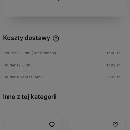
Koszty dostawy
Cena nie zawiera ewentualnych kosztów płatności
InPost 2-3 dni
(Paczkomaty)
17,00 zł
Kurier (2-3 dni)
17,99 zł
Kurier (Express 24h)
19,99 zł
Inne z tej kategorii
ubionych
ubionych
Do ulubionych
Do ulubionych
Do ulu
Do ulu