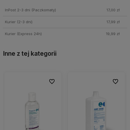
Cena nie zawiera ewentualnych kosztów płatności
InPost 2-3 dni
(Paczkomaty)
17,00 zł
Kurier (2-3 dni)
17,99 zł
Kurier (Express 24h)
19,99 zł
Inne z tej kategorii
ionych
ionych
Do ulubionych
Do ulubionych
Do ulubio
Do ulubio