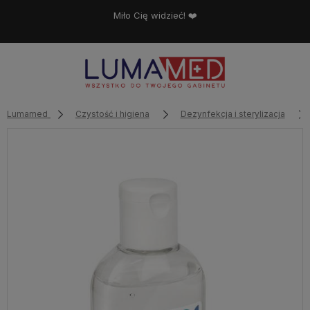
Miło Cię widzieć! ❤️
Lumamed
Czystość i higiena
Dezynfekcja i sterylizacja