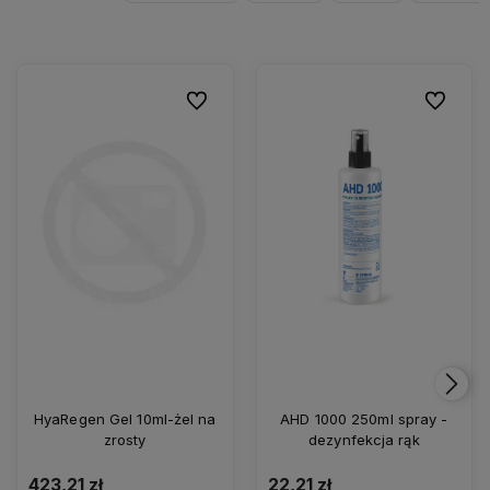
Do ulubionych
Do ulubio
HyaRegen Gel 10ml-żel na
AHD 1000 250ml spray -
zrosty
dezynfekcja rąk
423,21 zł
22,21 zł