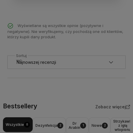
Wyświetlane są wszystkie opinie (pozytywne i
negatywne). Nie weryfikujemy, czy pochodzą one od klientów,
którzy kupili dany produkt.
Sortuj
wg
Bestsellery
Zobacz więcej
Strzykawki
Dr
Wszystkie
8
Dezynfekcja
Nowe
z igłą
2
1
2
Arabin
wtopioną