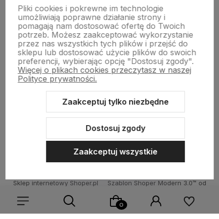
Moje konto
Pliki cookies i pokrewne im technologie
umożliwiają poprawne działanie strony i
pomagają nam dostosować ofertę do Twoich
potrzeb. Możesz zaakceptować wykorzystanie
Płatności i dostawa
przez nas wszystkich tych plików i przejść do
sklepu lub dostosować użycie plików do swoich
preferencji, wybierając opcję "Dostosuj zgody".
Więcej o plikach cookies przeczytasz w naszej
Informacje
Polityce prywatności.
Zaakceptuj tylko niezbędne
O nas
Dostosuj zgody
Zaakceptuj wszystkie
Sklep internetowy Shoper.pl
Szablon Shoper Modern 3.0™
od
GrowCommerce