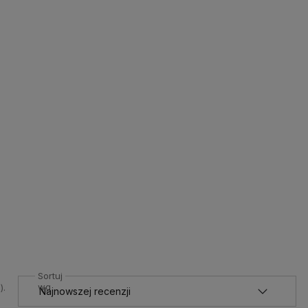
Sortuj
wg
).