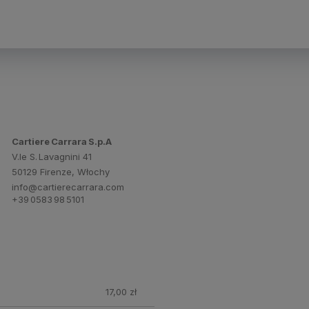
Cartiere Carrara S.p.A
V.le S. Lavagnini 41
50129 Firenze, Włochy
info@cartierecarrara.com
+39 0583 98 5101
17,00 zł