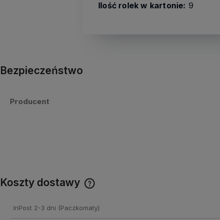
Ilość rolek w kartonie:
9
Bezpieczeństwo
Producent
Koszty dostawy
Cena nie zawiera ewentualnych
InPost 2-3 dni
(Paczkomaty)
kosztów płatności