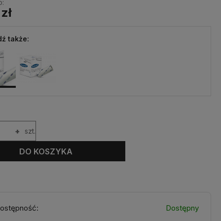
o:
 zł
ź także:
+
szt.
DO KOSZYKA
ostępność:
Dostępny