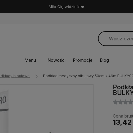
Miło Cię widzieć! ❤️
Menu
Nowości
Promocje
Blog
dkłady bibułowe
Podkład medyczny bibułowy 50cm x 46m BULKYS
Podkł
BULKY
Cena brutt
13,42