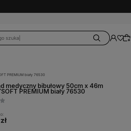
OFT PREMIUM biały 76530
Wybierz coś dla siebie z naszej aktualnej
ad medyczny bibułowy 50cm x 46m
oferty lub zaloguj się, aby przywrócić dodane
SOFT PREMIUM biały 76530
produkty do listy z poprzedniej sesji.
o:
 zł