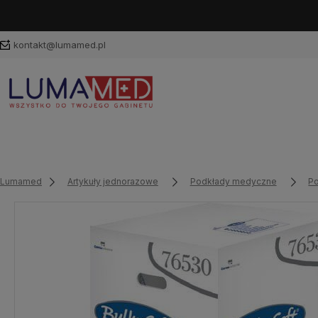
kontakt@lumamed.pl
Lumamed
Artykuły jednorazowe
Podkłady medyczne
Po