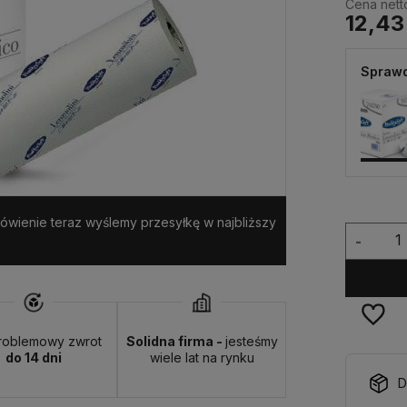
Cena nett
12,43
Sprawd
amówienie teraz wyślemy przesyłkę w najbliższy
-
roblemowy zwrot
Solidna firma -
jesteśmy
do 14 dni
wiele lat na rynku
D