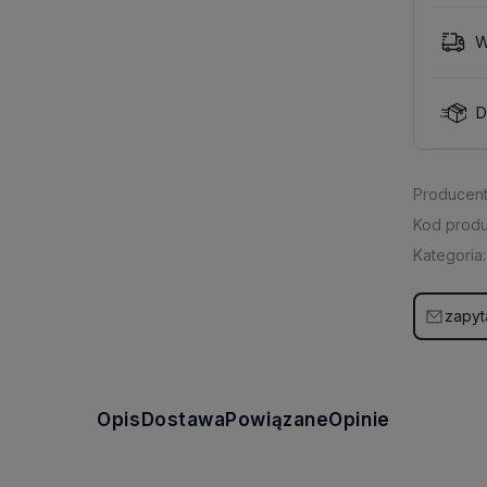
W
D
Producent
Kod produ
Kategoria:
zapyt
Opis
Dostawa
Powiązane
Opinie