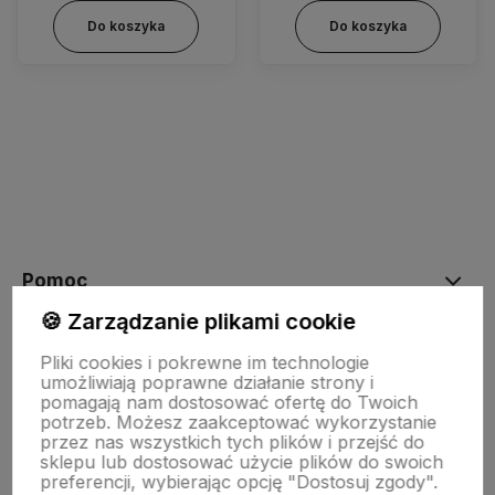
Do koszyka
Do koszyka
Pomoc
🍪 Zarządzanie plikami cookie
Moje konto
Pliki cookies i pokrewne im technologie
umożliwiają poprawne działanie strony i
pomagają nam dostosować ofertę do Twoich
potrzeb. Możesz zaakceptować wykorzystanie
Płatności i dostawa
przez nas wszystkich tych plików i przejść do
sklepu lub dostosować użycie plików do swoich
preferencji, wybierając opcję "Dostosuj zgody".