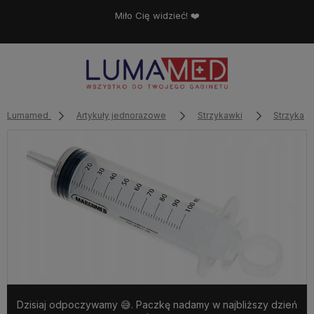
Miło Cię widzieć! ❤️
Lumamed
Artykuły jednorazowe
Strzykawki
Strzykaw
Dzisiaj odpoczywamy 😅. Paczkę nadamy w najbliższy dzień