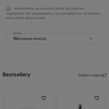
Wyświetlane są wszystkie opinie (pozytywne i
negatywne). Nie weryfikujemy, czy pochodzą one od klientów,
którzy kupili dany produkt.
Sortuj
wg
Bestsellery
Zobacz więcej
Do ulubionych
Do ulubio