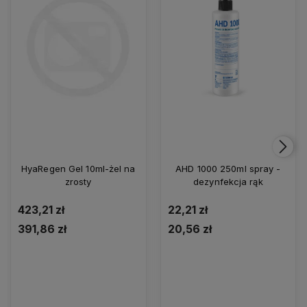
HyaRegen Gel 10ml-żel na
AHD 1000 250ml spray -
zrosty
dezynfekcja rąk
423,21 zł
22,21 zł
391,86 zł
20,56 zł