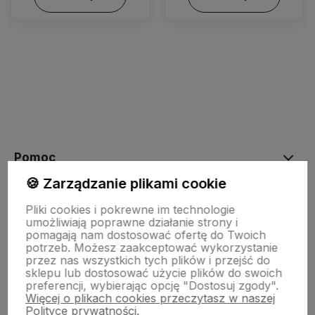
Pomoc
🍪 Zarządzanie plikami cookie
Moje konto
Pliki cookies i pokrewne im technologie
umożliwiają poprawne działanie strony i
pomagają nam dostosować ofertę do Twoich
potrzeb. Możesz zaakceptować wykorzystanie
Płatności i dostawa
przez nas wszystkich tych plików i przejść do
sklepu lub dostosować użycie plików do swoich
preferencji, wybierając opcję "Dostosuj zgody".
Więcej o plikach cookies przeczytasz w naszej
Informacje
Polityce prywatności.