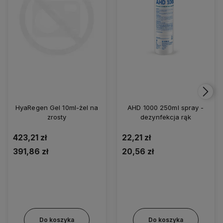
HyaRegen Gel 10ml-żel na
AHD 1000 250ml spray -
zrosty
dezynfekcja rąk
423,21 zł
22,21 zł
391,86 zł
20,56 zł
Do koszyka
Do koszyka