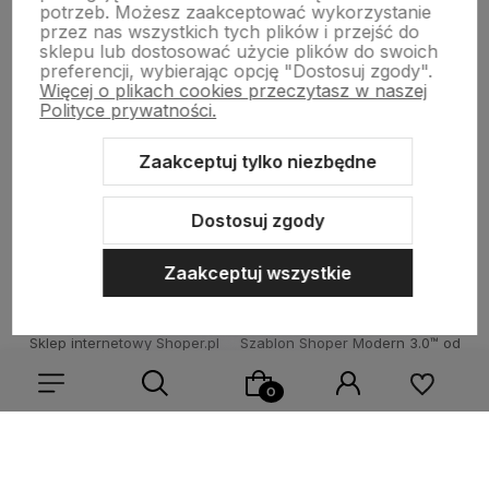
potrzeb. Możesz zaakceptować wykorzystanie
Płatności i dostawa
przez nas wszystkich tych plików i przejść do
sklepu lub dostosować użycie plików do swoich
preferencji, wybierając opcję "Dostosuj zgody".
Więcej o plikach cookies przeczytasz w naszej
Informacje
Polityce prywatności.
Zaakceptuj tylko niezbędne
O nas
Dostosuj zgody
Zaakceptuj wszystkie
Sklep internetowy Shoper.pl
Szablon Shoper Modern 3.0™
od
GrowCommerce
Wybierz coś dla siebie z naszej aktualnej oferty lub zaloguj