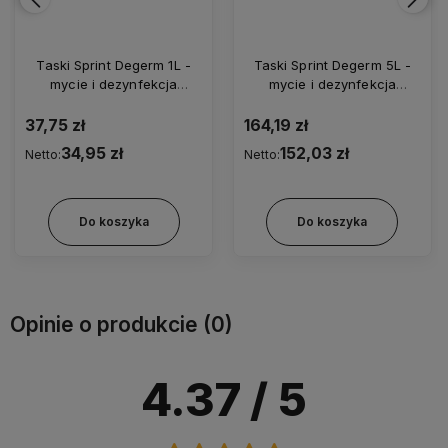
Taski Sprint Degerm 5L -
Oxivir Plus 5L - koncentrat
mycie i dezynfekcja
do mycia i dezynfekcji
dużych powierzchni
powierzchni
(koncentrat)
164,19 zł
220,81 zł
152,03 zł
204,45 zł
Netto:
Netto:
Do koszyka
Do koszyka
Opinie o produkcie (0)
4.37
/ 5