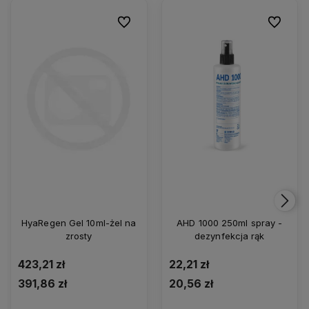
Do ulubionych
Do ulubio
HyaRegen Gel 10ml-żel na
AHD 1000 250ml spray -
zrosty
dezynfekcja rąk
423,21 zł
22,21 zł
391,86 zł
20,56 zł