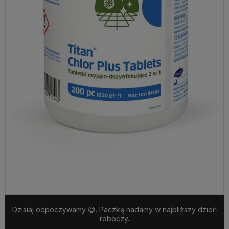
Dzisiaj odpoczywamy 😅. Paczkę nadamy w najbliższy dzień
roboczy.