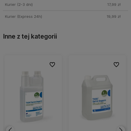
Kurier (2-3 dni)
17,99 zł
Kurier (Express 24h)
19,99 zł
Inne z tej kategorii
ionych
ionych
Do ulubionych
Do ulubionych
Do ulubio
Do ulubio