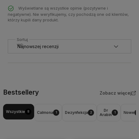
Wyświetlane są wszystkie opinie (pozytywne i
negatywne). Nie weryfikujemy, czy pochodzą one od klientów,
którzy kupili dany produkt.
Sortuj
wg
Bestsellery
Zobacz więcej
Dr
Wszystkie
8
Calmona
Dezynfekcja
Nowe
1
2
1
2
Arabin