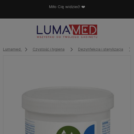
Miło Cię widzieć! ❤️
Lumamed
Czystość i higiena
Dezynfekcja i sterylizacja