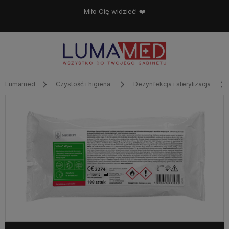
Miło Cię widzieć! ❤️
Lumamed
Czystość i higiena
Dezynfekcja i sterylizacja