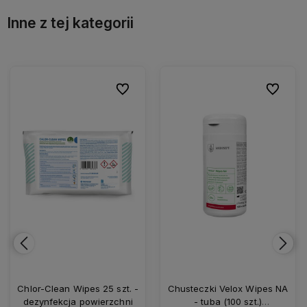
Inne z tej kategorii
ionych
ionych
Do ulubionych
Do ulubionych
Do ulubio
Do ulubio
Chusteczki Velox Wipes NA
Ecolab Incidin Oxywipe S -
- tuba (100 szt.)
100 szt. - chusteczki do