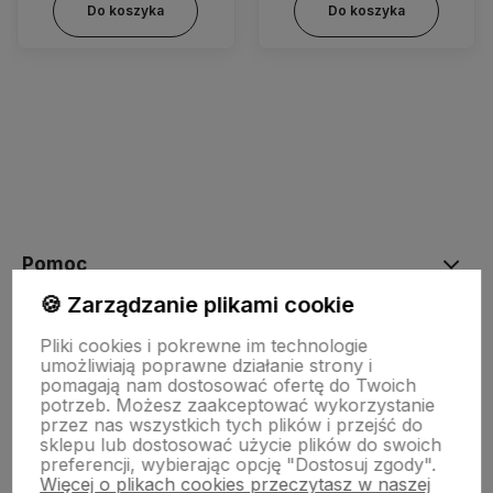
Do koszyka
Do koszyka
Pomoc
🍪 Zarządzanie plikami cookie
Moje konto
Pliki cookies i pokrewne im technologie
umożliwiają poprawne działanie strony i
pomagają nam dostosować ofertę do Twoich
potrzeb. Możesz zaakceptować wykorzystanie
Płatności i dostawa
przez nas wszystkich tych plików i przejść do
sklepu lub dostosować użycie plików do swoich
preferencji, wybierając opcję "Dostosuj zgody".
Więcej o plikach cookies przeczytasz w naszej
Informacje