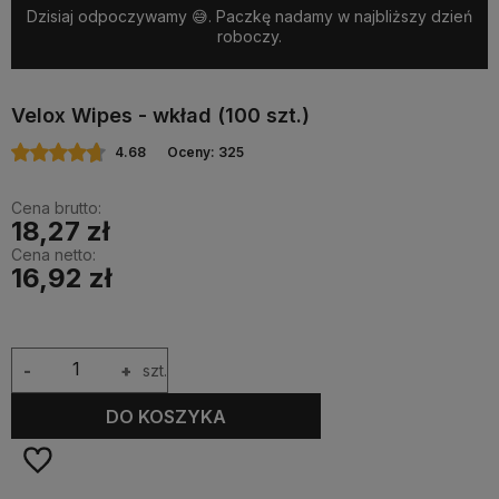
Dzisiaj odpoczywamy 😅. Paczkę nadamy w najbliższy dzień
roboczy.
Velox Wipes - wkład (100 szt.)
4.68
Oceny: 325
Cena brutto:
18,27 zł
Cena netto:
16,92 zł
-
+
szt.
DO KOSZYKA