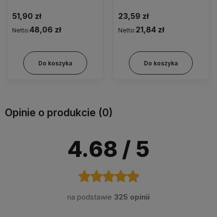
bezalkoholowe do
dezynfekcji powierzchni
dezynfekcji
23,59 zł
37,00 zł
21,84 zł
34,26 zł
Netto:
Netto:
Do koszyka
Do koszyka
Opinie o produkcie (0)
4.68
/ 5
na podstawie
325 opinii