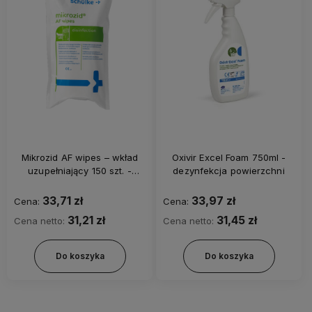
Mikrozid AF wipes – wkład
Oxivir Excel Foam 750ml -
uzupełniający 150 szt. -
dezynfekcja powierzchni
chusteczki do dezynfekcji
powierzchni
33,71 zł
33,97 zł
Cena:
Cena:
31,21 zł
31,45 zł
Cena netto:
Cena netto:
Do koszyka
Do koszyka