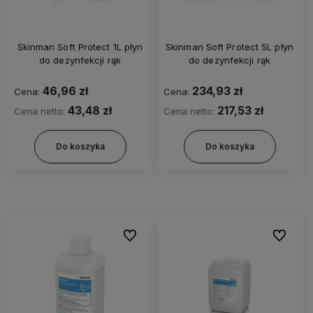
Skinman Soft Protect 1L płyn
Skinman Soft Protect 5L płyn
do dezynfekcji rąk
do dezynfekcji rąk
46,96 zł
234,93 zł
Cena:
Cena:
43,48 zł
217,53 zł
Cena netto:
Cena netto:
Do koszyka
Do koszyka
Do ulubionych
Do ulubi