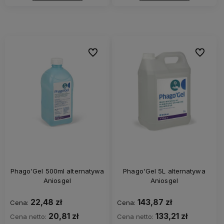
Do ulubionych
Do ulubi
Phago'Gel 500ml alternatywa
Phago'Gel 5L alternatywa
Aniosgel
Aniosgel
22,48 zł
143,87 zł
Cena:
Cena:
20,81 zł
133,21 zł
Cena netto:
Cena netto: