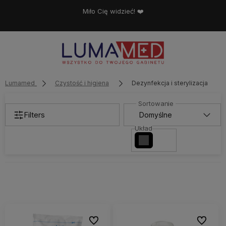
Miło Cię widzieć! ❤️
Lumamed
Czystość i higiena
Dezynfekcja i sterylizacja
Filters
Układ
Do ulubionych
Do ulubi