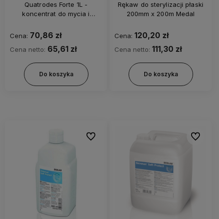
Quatrodes Forte 1L -
Rękaw do sterylizacji płaski
koncentrat do mycia i
200mm x 200m Medal
dezynfekcji powierzchni
70,86 zł
120,20 zł
Cena:
Cena:
65,61 zł
111,30 zł
Cena netto:
Cena netto:
Do koszyka
Do koszyka
Do ulubionych
Do ulubi