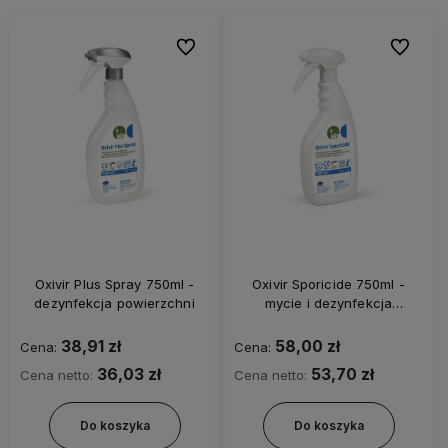
Do ulubionych
Do ulubi
Oxivir Plus Spray 750ml -
Oxivir Sporicide 750ml -
dezynfekcja powierzchni
mycie i dezynfekcja
powierzchni
38,91 zł
58,00 zł
Cena:
Cena:
36,03 zł
53,70 zł
Cena netto:
Cena netto:
Do koszyka
Do koszyka