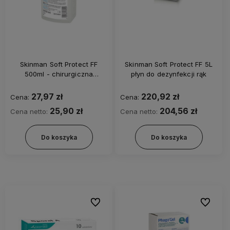
Skinman Soft Protect FF
Skinman Soft Protect FF 5L
500ml - chirurgiczna
płyn do dezynfekcji rąk
dezynfekcja rąk
27,97 zł
220,92 zł
Cena:
Cena:
25,90 zł
204,56 zł
Cena netto:
Cena netto:
Do koszyka
Do koszyka
Do ulubionych
Do ulubi