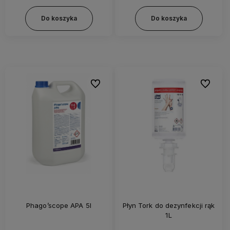
Do koszyka
Do koszyka
Do ulubionych
Do ulubi
Phago’scope APA 5l
Płyn Tork do dezynfekcji rąk
1L