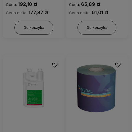
192,10 zł
65,89 zł
Cena:
Cena:
177,87 zł
61,01 zł
Cena netto:
Cena netto:
Do koszyka
Do koszyka
Do ulubionych
Do ulubi