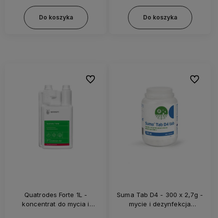
Do koszyka
Do koszyka
Do ulubionych
Do ulubi
Quatrodes Forte 1L -
Suma Tab D4 - 300 x 2,7g -
koncentrat do mycia i
mycie i dezynfekcja
dezynfekcji powierzchni
powierzchni