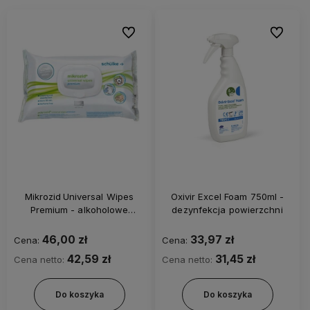
Do ulubionych
Do ulubi
Mikrozid Universal Wipes
Oxivir Excel Foam 750ml -
Premium - alkoholowe
dezynfekcja powierzchni
chusteczki do dezynfekcji
powierzchni
46,00 zł
33,97 zł
Cena:
Cena:
42,59 zł
31,45 zł
Cena netto:
Cena netto:
Do koszyka
Do koszyka