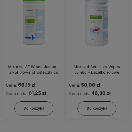
Mikrozid AF Wipes Jumbo -
Mikrozid Sensitive Wipes
alkoholowe chusteczki do
Jumbo - bezalkoholowe
dezynfekcji powierzchni op.
chusteczki do dezynfekcji
220 szt.
powierzchni op. 200 szt.
66,15 zł
50,00 zł
Cena:
Cena:
61,25 zł
46,30 zł
Cena netto:
Cena netto:
Do koszyka
Do koszyka