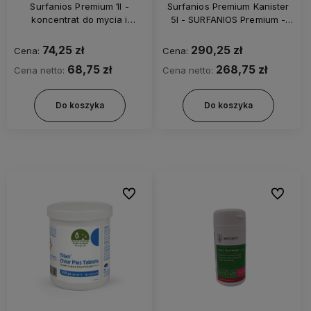
Surfanios Premium 1l -
Surfanios Premium Kanister
koncentrat do mycia i
5l - SURFANIOS Premium -
dezynfekcji powierzchni
Mycie i dezynfekcja
wyrobów medycznych
74,25 zł
290,25 zł
Cena:
Cena:
68,75 zł
268,75 zł
Cena netto:
Cena netto:
Do koszyka
Do koszyka
Do ulubionych
Do ulubi