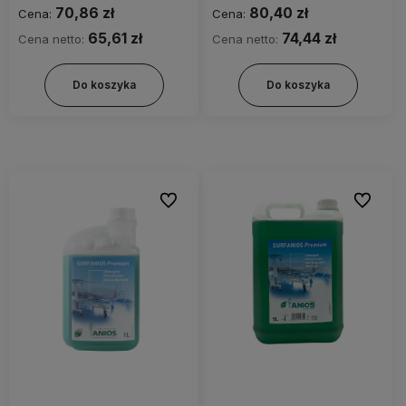
70,86 zł
80,40 zł
Cena:
Cena:
65,61 zł
74,44 zł
Cena netto:
Cena netto:
Do koszyka
Do koszyka
Do ulubionych
Do ulubi