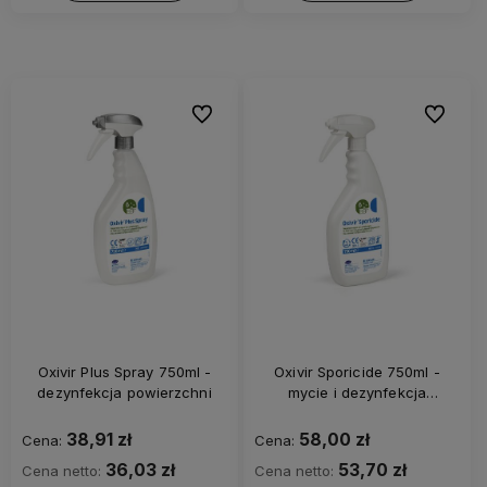
Do ulubionych
Do ulubi
Oxivir Plus Spray 750ml -
Oxivir Sporicide 750ml -
dezynfekcja powierzchni
mycie i dezynfekcja
powierzchni
38,91 zł
58,00 zł
Cena:
Cena:
36,03 zł
53,70 zł
Cena netto:
Cena netto: