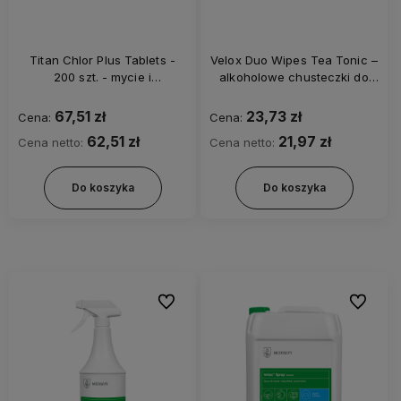
Titan Chlor Plus Tablets -
Velox Duo Wipes Tea Tonic –
200 szt. - mycie i
alkoholowe chusteczki do
dezynfekcja powierzchni
dezynfekcji, tuba 100 szt.
67,51 zł
23,73 zł
Cena:
Cena:
62,51 zł
21,97 zł
Cena netto:
Cena netto:
Do koszyka
Do koszyka
Do ulubionych
Do ulubi