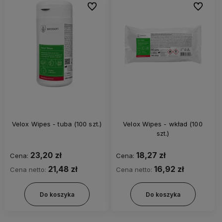
Do ulubionych
Do ulubi
Velox Wipes - tuba (100 szt.)
Velox Wipes - wkład (100
szt.)
23,20 zł
18,27 zł
Cena:
Cena:
21,48 zł
16,92 zł
Cena netto:
Cena netto:
Do koszyka
Do koszyka