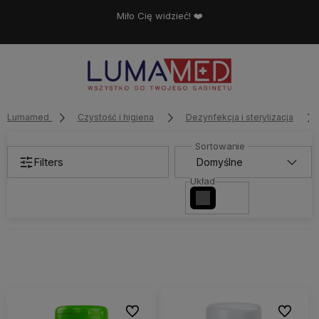
Miło Cię widzieć! ❤️
Lumamed
Czystość i higiena
Dezynfekcja i sterylizacja
Filters
Układ
Do ulubionych
Do ulubi