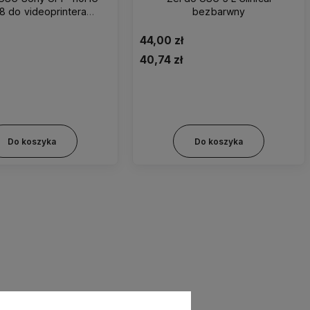
18 do videoprintera
bezbarwny
oryginalny
44,00 zł
40,74 zł
7mm (rozm. 3)
41mm (rozm. 4)
45mm (rozm. 5)
Do koszyka
Do koszyka