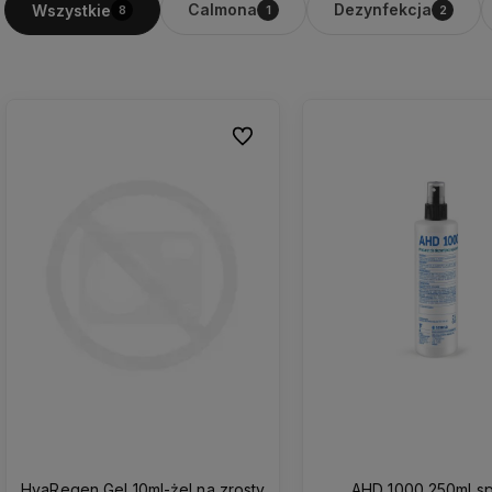
Calmona
Dezynfekcja
Wszystkie
8
1
2
Do ulubionych
HyaRegen Gel 10ml-żel na zrosty
AHD 1000 250ml sp