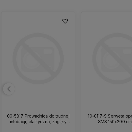
nych
nych
Do ulubionych
Do ulubionych
09-5817 Prowadnica do trudnej
10-0117-S Serweta operacyjna
intubacji, elastyczna, zagięty
SMS 150x200 cm
koniec, jednorazowa z futerałem