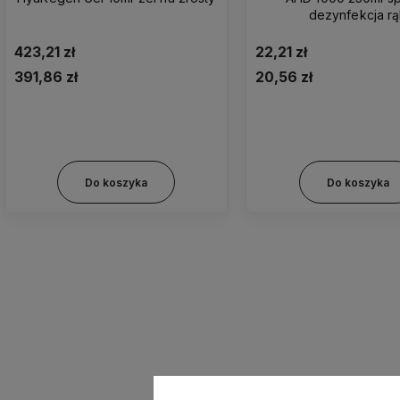
dezynfekcja r
423,21 zł
22,21 zł
391,86 zł
20,56 zł
Do koszyka
Do koszyka