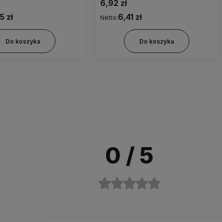
zatrzaskiem obj.wypelniania
6,92 zł
0,25ml , filtr wlotu powietrza 0,1
5 zł
6,41 zł
Netto:
mikr ( hydrofobowy i
przeciwbakteryjny) zielony
Do koszyka
Do koszyka
0
/ 5