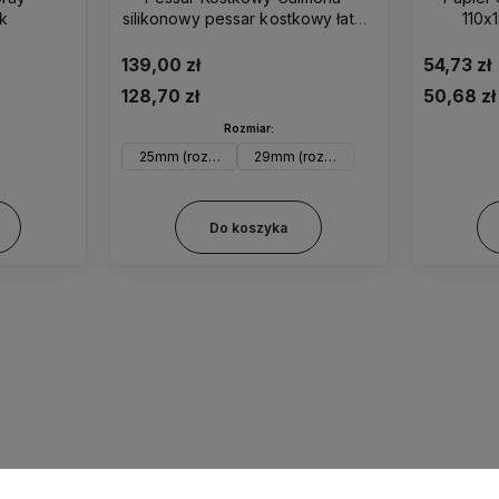
ąk
silikonowy pessar kostkowy łatwy
110x
w wyjmowaniu
139,00 zł
54,73 zł
128,70 zł
50,68 zł
Rozmiar:
25mm (rozm. 0)
29mm (rozm. 1)
32mm (rozm. 2)
3
Do koszyka