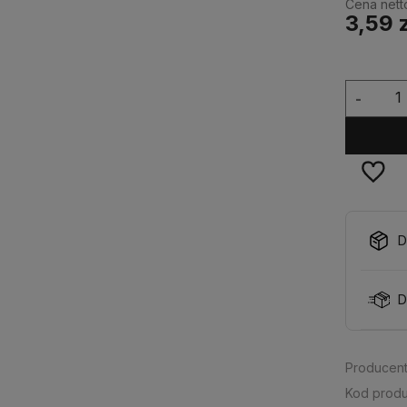
Cena nett
3,59 
-
D
D
Producent
Kod produ