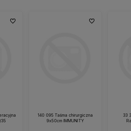
Do ulubionych
Do ulubionych
Do ulubionych
Do ulubionych
140 095 Taśma chirurgiczna
33 
/35
9x50cm IMMUNITY
Ra
dwuw