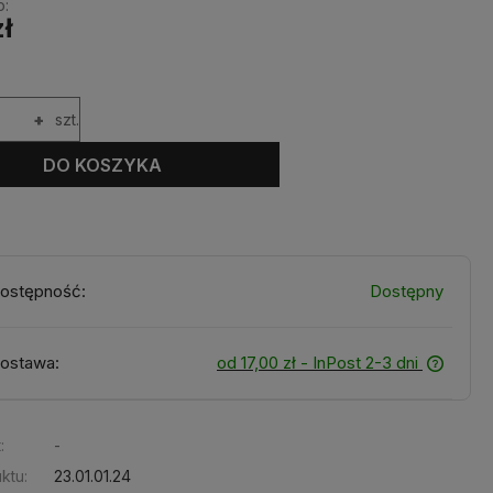
o:
zł
+
szt.
DO KOSZYKA
ostępność:
Dostępny
ostawa:
od 17,00 zł
- InPost 2-3 dni
:
-
ktu:
23.01.01.24