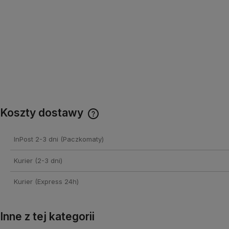
Koszty dostawy
Cena nie zawiera ewentualnych
InPost 2-3 dni
(Paczkomaty)
kosztów płatności
Kurier (2-3 dni)
Kurier (Express 24h)
Inne z tej kategorii