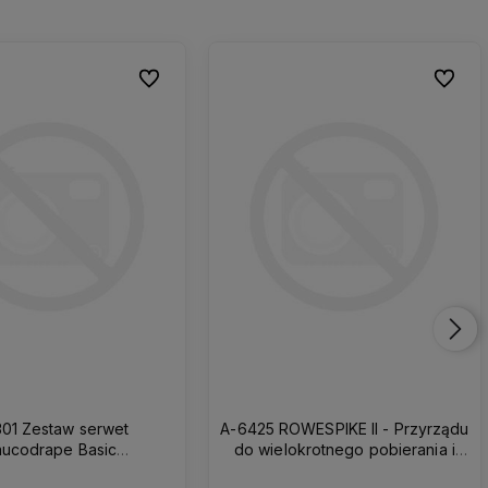
Do ulubionych
Do ulubionych
Do ulub
Do ulub
301 Zestaw serwet
A-6425 ROWESPIKE II - Przyrządu
ucodrape Basic
do wielokrotnego pobierania i
arstwowy sterylny
aspiracji płynów. Osłona z