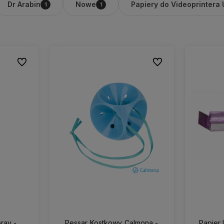
Dr Arabin
Nowe
Papiery do Videoprintera
1
1
Do ulubionych
Do ulubionych
ray -
Pessar Kostkowy Calmona -
Papier