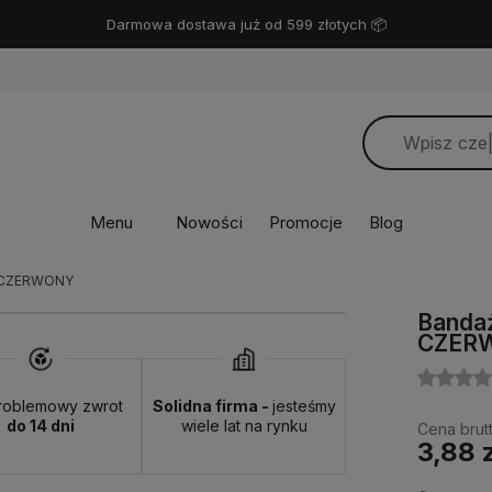
Miło Cię widzieć! ❤️
Menu
Nowości
Promocje
Blog
m CZERWONY
Banda
CZER
roblemowy zwrot
Solidna firma -
jesteśmy
do 14 dni
wiele lat na rynku
Cena brutt
3,88 