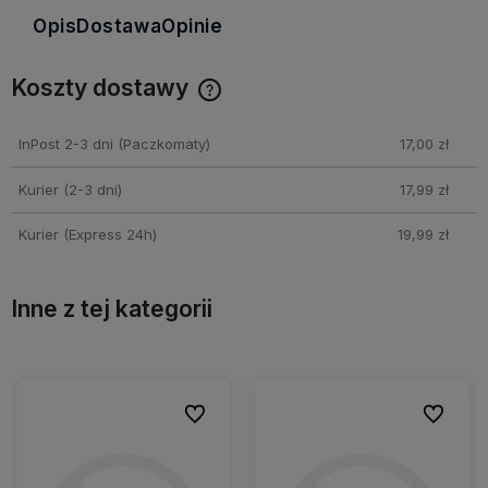
Opis
Dostawa
Opinie
Koszty dostawy
Cena nie zawiera ewentualnych kosztów płatności
InPost 2-3 dni
(Paczkomaty)
17,00 zł
Kurier (2-3 dni)
17,99 zł
Kurier (Express 24h)
19,99 zł
Inne z tej kategorii
ionych
ionych
Do ulubionych
Do ulubionych
Do ulubio
Do ulubio