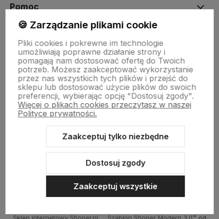
Pomoc
🍪 Zarządzanie plikami cookie
Moje konto
Pliki cookies i pokrewne im technologie
umożliwiają poprawne działanie strony i
pomagają nam dostosować ofertę do Twoich
potrzeb. Możesz zaakceptować wykorzystanie
Płatności i dostawa
przez nas wszystkich tych plików i przejść do
sklepu lub dostosować użycie plików do swoich
preferencji, wybierając opcję "Dostosuj zgody".
Więcej o plikach cookies przeczytasz w naszej
Informacje
Polityce prywatności.
Zaakceptuj tylko niezbędne
O nas
Dostosuj zgody
Zaakceptuj wszystkie
Sklep internetowy Shoper.pl
Szablon Shoper Modern 3.0™
od