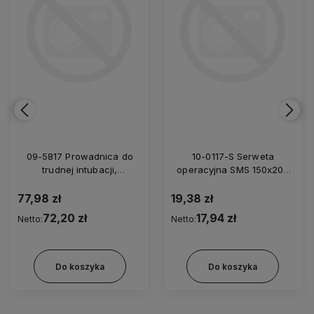
09-5817 Prowadnica do
10-0117-S Serweta
trudnej intubacji,
operacyjna SMS 150x200
elastyczna, zagięty koniec,
cm/35
jednorazowa z futerałem
77,98 zł
19,38 zł
5,0/800
72,20 zł
17,94 zł
Netto:
Netto:
Do koszyka
Do koszyka