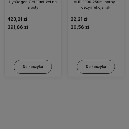
HyaRegen Gel 10ml-żel na
AHD 1000 250ml spray -
zrosty
dezynfekcja rąk
423,21 zł
22,21 zł
391,86 zł
20,56 zł
Do koszyka
Do koszyka