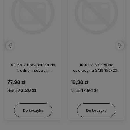
09-5817 Prowadnica do
10-0117-S Serweta
trudnej intubacji,
operacyjna SMS 150x200
elastyczna, zagięty koniec,
cm/35
jednorazowa z futerałem
77,98 zł
19,38 zł
5,0/800
72,20 zł
17,94 zł
Netto:
Netto:
Do koszyka
Do koszyka