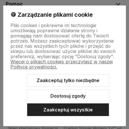
Pomoc
🍪 Zarządzanie plikami cookie
Moje konto
Pliki cookies i pokrewne im technologie
umożliwiają poprawne działanie strony i
pomagają nam dostosować ofertę do Twoich
potrzeb. Możesz zaakceptować wykorzystanie
Płatności i dostawa
przez nas wszystkich tych plików i przejść do
sklepu lub dostosować użycie plików do swoich
preferencji, wybierając opcję "Dostosuj zgody".
Więcej o plikach cookies przeczytasz w naszej
Informacje
Polityce prywatności.
Zaakceptuj tylko niezbędne
O nas
Dostosuj zgody
Zaakceptuj wszystkie
Sklep internetowy Shoper.pl
Szablon Shoper Modern 3.0™
od