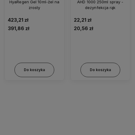
HyaRegen Gel 10ml-żel na
AHD 1000 250ml spray -
zrosty
dezynfekcja rąk
423,21 zł
22,21 zł
391,86 zł
20,56 zł
Do koszyka
Do koszyka