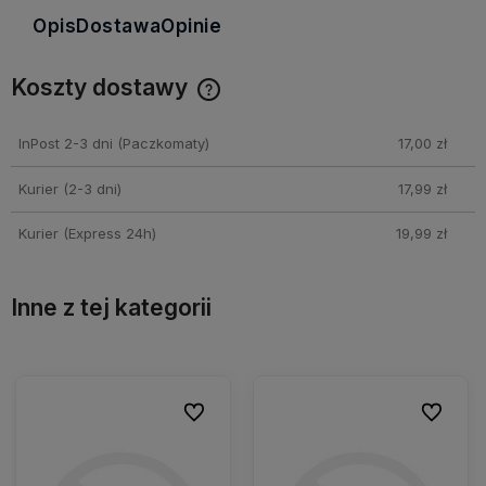
Opis
Dostawa
Opinie
Koszty dostawy
Cena nie zawiera ewentualnych kosztów płatności
InPost 2-3 dni
(Paczkomaty)
17,00 zł
Kurier (2-3 dni)
17,99 zł
Kurier (Express 24h)
19,99 zł
Inne z tej kategorii
ionych
ionych
Do ulubionych
Do ulubionych
Do ulubio
Do ulubio