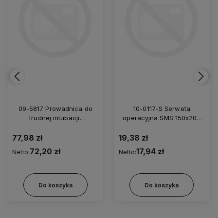
09-5817 Prowadnica do
10-0117-S Serweta
trudnej intubacji,
operacyjna SMS 150x200
elastyczna, zagięty koniec,
cm/35
jednorazowa z futerałem
77,98 zł
19,38 zł
5,0/800
72,20 zł
17,94 zł
Netto:
Netto:
Do koszyka
Do koszyka