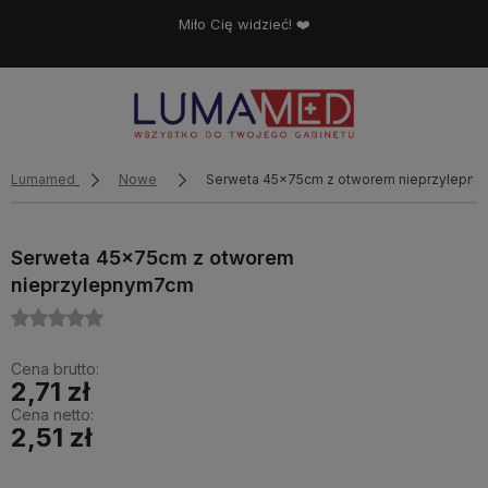
Miło Cię widzieć! ❤️
Lumamed
Nowe
Serweta 45x75cm z otworem nieprzylepn
Serweta 45x75cm z otworem
nieprzylepnym7cm
Cena brutto:
2,71 zł
Cena netto:
2,51 zł