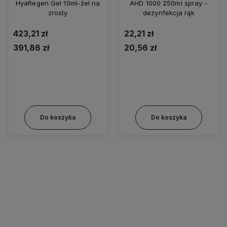
HyaRegen Gel 10ml-żel na
AHD 1000 250ml spray -
zrosty
dezynfekcja rąk
423,21 zł
22,21 zł
391,86 zł
20,56 zł
Do koszyka
Do koszyka