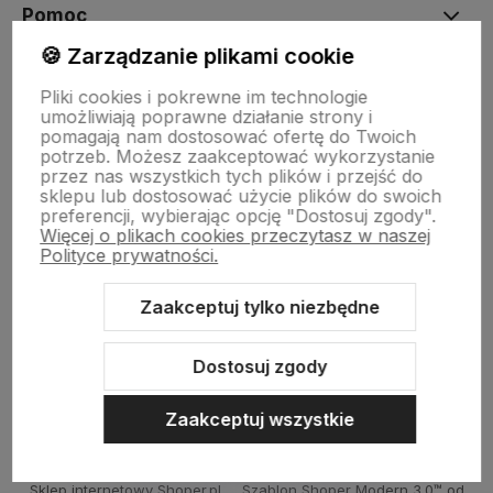
Pomoc
🍪 Zarządzanie plikami cookie
Moje konto
Pliki cookies i pokrewne im technologie
umożliwiają poprawne działanie strony i
pomagają nam dostosować ofertę do Twoich
potrzeb. Możesz zaakceptować wykorzystanie
Płatności i dostawa
przez nas wszystkich tych plików i przejść do
sklepu lub dostosować użycie plików do swoich
preferencji, wybierając opcję "Dostosuj zgody".
Więcej o plikach cookies przeczytasz w naszej
Informacje
Polityce prywatności.
Zaakceptuj tylko niezbędne
O nas
Dostosuj zgody
Zaakceptuj wszystkie
Sklep internetowy Shoper.pl
Szablon Shoper Modern 3.0™
od