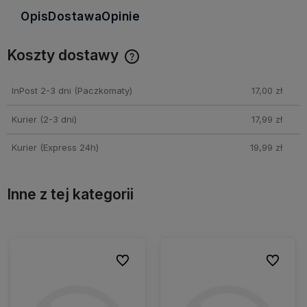
Opis
Dostawa
Opinie
Koszty dostawy
Cena nie zawiera ewentualnych kosztów płatności
InPost 2-3 dni
(Paczkomaty)
17,00 zł
Kurier (2-3 dni)
17,99 zł
Kurier (Express 24h)
19,99 zł
Inne z tej kategorii
ionych
ionych
Do ulubionych
Do ulubionych
Do ulubio
Do ulubio