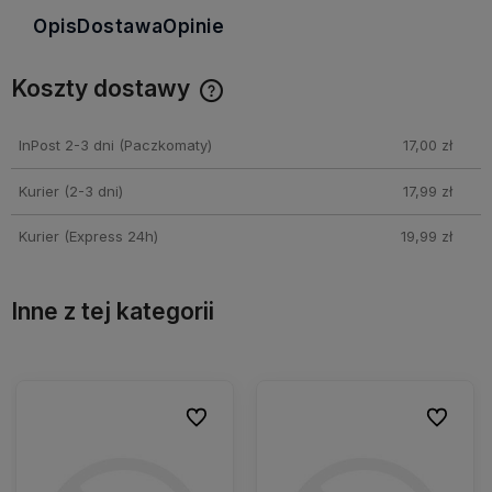
Opis
Dostawa
Opinie
Koszty dostawy
Cena nie zawiera ewentualnych kosztów płatności
InPost 2-3 dni
(Paczkomaty)
17,00 zł
Kurier (2-3 dni)
17,99 zł
Kurier (Express 24h)
19,99 zł
Inne z tej kategorii
ionych
ionych
Do ulubionych
Do ulubionych
Do ulubio
Do ulubio