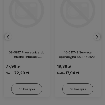
09-5817 Prowadnica do
10-0117-S Serweta
trudnej intubacji,
operacyjna SMS 150x200
elastyczna, zagięty koniec,
cm/35
jednorazowa z futerałem
77,98 zł
19,38 zł
5,0/800
72,20 zł
17,94 zł
Netto:
Netto:
Do koszyka
Do koszyka