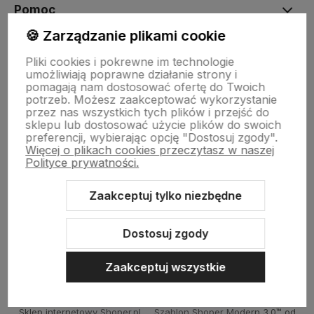
Pomoc
🍪 Zarządzanie plikami cookie
Moje konto
Pliki cookies i pokrewne im technologie
umożliwiają poprawne działanie strony i
pomagają nam dostosować ofertę do Twoich
potrzeb. Możesz zaakceptować wykorzystanie
Płatności i dostawa
przez nas wszystkich tych plików i przejść do
sklepu lub dostosować użycie plików do swoich
preferencji, wybierając opcję "Dostosuj zgody".
Więcej o plikach cookies przeczytasz w naszej
Informacje
Polityce prywatności.
Zaakceptuj tylko niezbędne
O nas
Dostosuj zgody
Zaakceptuj wszystkie
Sklep internetowy Shoper.pl
Szablon Shoper Modern 3.0™
od