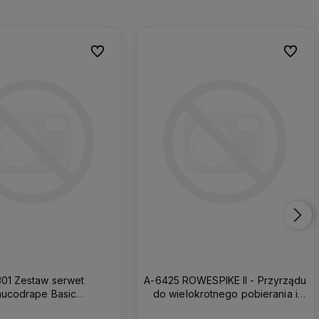
Do ulubionych
Do ulubionych
Do ulub
Do ulub
301 Zestaw serwet
A-6425 ROWESPIKE II - Przyrządu
ucodrape Basic
do wielokrotnego pobierania i
arstwowy sterylny
aspiracji płynów. Osłona z