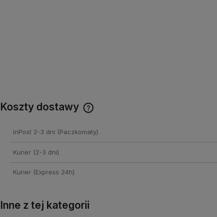
Koszty dostawy
Cena nie zawiera ewentualnych
InPost 2-3 dni
(Paczkomaty)
kosztów płatności
Kurier (2-3 dni)
Kurier (Express 24h)
Inne z tej kategorii