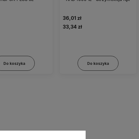
36,01 zł
33,34 zł
7mm (rozm. 3)
41mm (rozm. 4)
45mm (rozm. 5)
Do koszyka
Do koszyka