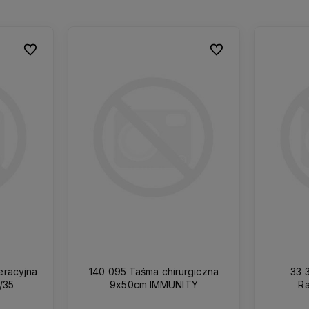
Do ulubionych
Do ulubionych
Do ulubionych
Do ulubionych
140 095 Taśma chirurgiczna
33 
/35
9x50cm IMMUNITY
Ra
dwuw