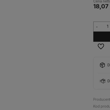
Cena nett
18,07 
-
D
D
Producent
Kod produ