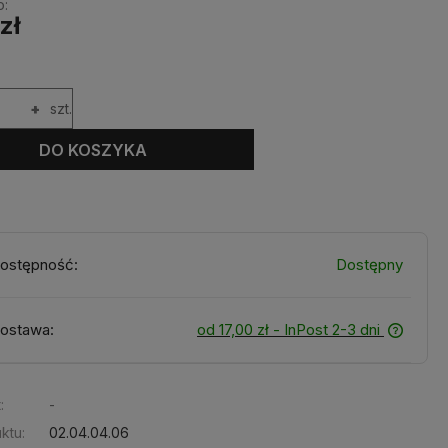
o:
zł
+
szt.
DO KOSZYKA
ostępność:
Dostępny
ostawa:
od 17,00 zł
- InPost 2-3 dni
:
-
ktu:
02.04.04.06