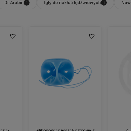
Dr Arabin
Igły do nakłuć lędźwiowych
Now
1
1
Do ulubionych
Do ulubionych
ray -
Silikonowy pessar kostkowy z
AD