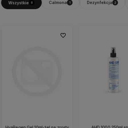
Calmona
Dezynfekcja
Wszystkie
8
1
2
Do ulubionych
HyaRegen Gel 10ml-żel na zrosty
AHD 1000 250ml sp