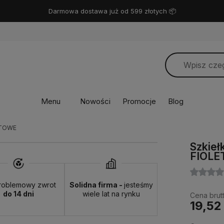
Miło Cię widzieć! ❤️
Menu
Nowości
Promocje
Blog
ETOWE
Szkie
FIOL
roblemowy zwrot
Solidna firma -
jesteśmy
do 14 dni
wiele lat na rynku
Cena brutt
19,52 