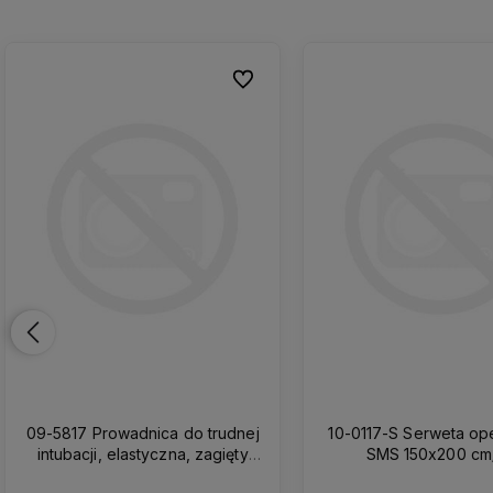
nych
nych
Do ulubionych
Do ulubionych
09-5817 Prowadnica do trudnej
10-0117-S Serweta operacyjna
intubacji, elastyczna, zagięty
SMS 150x200 cm
koniec, jednorazowa z futerałem