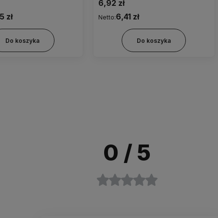
zatrzaskiem obj.wypelniania
6,92 zł
0,25ml , filtr wlotu powietrza 0,1
5 zł
6,41 zł
Netto:
mikr ( hydrofobowy i
przeciwbakteryjny) zielony
Do koszyka
Do koszyka
0
/ 5