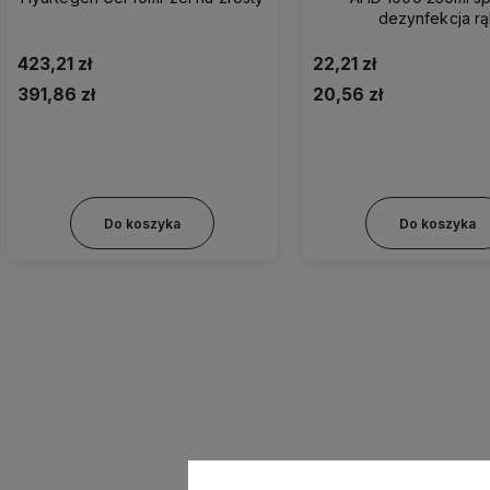
dezynfekcja rą
423,21 zł
22,21 zł
391,86 zł
20,56 zł
Do koszyka
Do koszyka