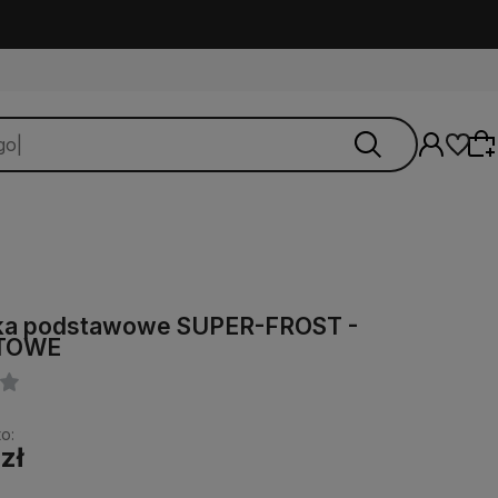
Wybierz coś dla siebie z naszej aktualnej
łka podstawowe SUPER-FROST -
oferty lub zaloguj się, aby przywrócić dodane
ETOWE
produkty do listy z poprzedniej sesji.
o:
zł