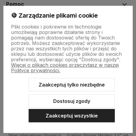
Pomoc
🍪 Zarządzanie plikami cookie
Moje konto
Pliki cookies i pokrewne im technologie
umożliwiają poprawne działanie strony i
pomagają nam dostosować ofertę do Twoich
potrzeb. Możesz zaakceptować wykorzystanie
Płatności i dostawa
przez nas wszystkich tych plików i przejść do
sklepu lub dostosować użycie plików do swoich
preferencji, wybierając opcję "Dostosuj zgody".
Więcej o plikach cookies przeczytasz w naszej
Informacje
Polityce prywatności.
Zaakceptuj tylko niezbędne
O nas
Dostosuj zgody
Zaakceptuj wszystkie
Sklep internetowy Shoper.pl
Szablon Shoper Modern 3.0™
od