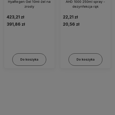
HyaRegen Gel 10ml-żel na
AHD 1000 250ml spray -
zrosty
dezynfekcja rąk
423,21 zł
22,21 zł
391,86 zł
20,56 zł
Do koszyka
Do koszyka