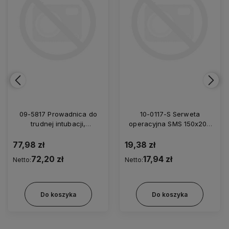
09-5817 Prowadnica do
10-0117-S Serweta
trudnej intubacji,
operacyjna SMS 150x200
elastyczna, zagięty koniec,
cm/35
jednorazowa z futerałem
77,98 zł
19,38 zł
5,0/800
72,20 zł
17,94 zł
Netto:
Netto:
Do koszyka
Do koszyka