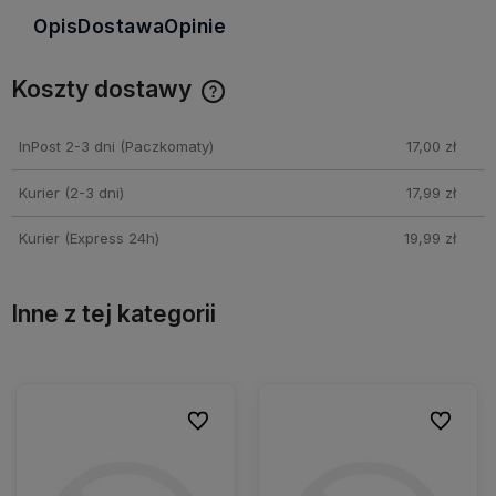
Opis
Dostawa
Opinie
Koszty dostawy
Cena nie zawiera ewentualnych kosztów płatności
InPost 2-3 dni
(Paczkomaty)
17,00 zł
Kurier (2-3 dni)
17,99 zł
Kurier (Express 24h)
19,99 zł
Inne z tej kategorii
ionych
ionych
Do ulubionych
Do ulubionych
Do ulubio
Do ulubio