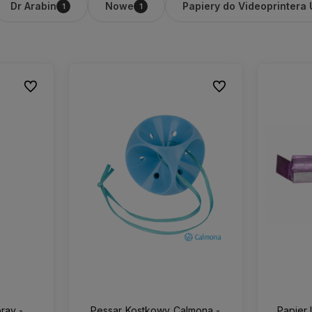
Dr Arabin
Nowe
Papiery do Videoprintera
1
1
Do ulubionych
Do ulubionych
ray -
Pessar Kostkowy Calmona -
Papier