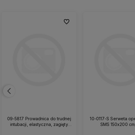
nych
nych
Do ulubionych
Do ulubionych
09-5817 Prowadnica do trudnej
10-0117-S Serweta operacyjna
intubacji, elastyczna, zagięty
SMS 150x200 cm
koniec, jednorazowa z futerałem