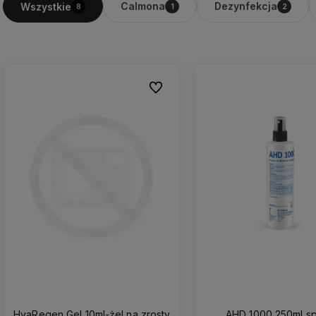
Calmona
Dezynfekcja
Wszystkie
8
1
2
Do ulubionych
HyaRegen Gel 10ml-żel na zrosty
AHD 1000 250ml sp