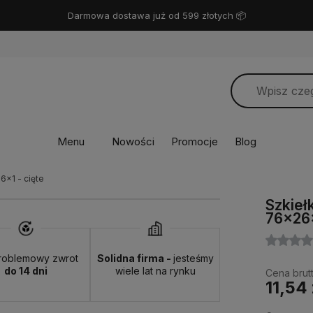
Miło Cię widzieć! ❤️
Menu
Nowości
Promocje
Blog
x1 - cięte
Szkieł
76x26x
roblemowy zwrot
Solidna firma -
jesteśmy
do 14 dni
wiele lat na rynku
Cena brutt
11,54 