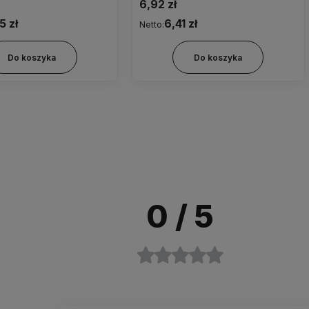
zatrzaskiem obj.wypelniania
6,92 zł
0,25ml , filtr wlotu powietrza 0,1
5 zł
6,41 zł
Netto:
mikr ( hydrofobowy i
przeciwbakteryjny) zielony
Do koszyka
Do koszyka
0
/ 5