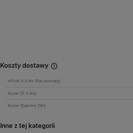
Koszty dostawy
Cena nie zawiera ewentualnych
InPost 2-3 dni
(Paczkomaty)
kosztów płatności
Kurier (2-3 dni)
Kurier (Express 24h)
Inne z tej kategorii