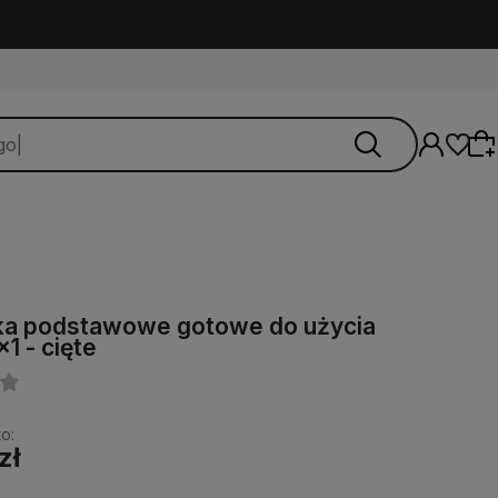
Wybierz coś dla siebie z naszej aktualnej
ka podstawowe gotowe do użycia
oferty lub zaloguj się, aby przywrócić dodane
1 - cięte
produkty do listy z poprzedniej sesji.
o:
zł