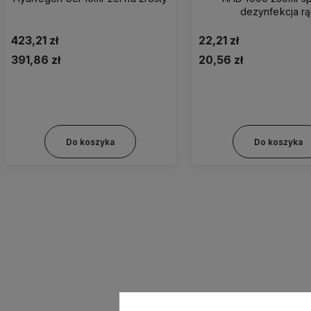
dezynfekcja r
423,21 zł
22,21 zł
391,86 zł
20,56 zł
Do koszyka
Do koszyka