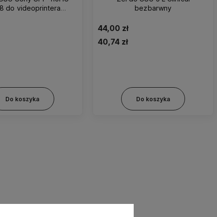
18 do videoprintera
bezbarwny
oryginalny
44,00 zł
40,74 zł
7mm (rozm. 3)
41mm (rozm. 4)
45mm (rozm. 5)
Do koszyka
Do koszyka