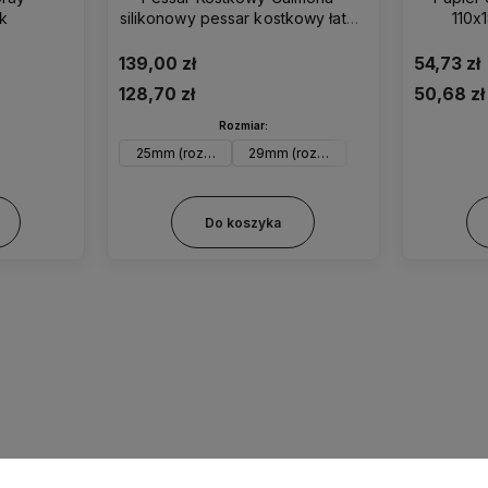
ąk
silikonowy pessar kostkowy łatwy
110x
w wyjmowaniu
139,00 zł
54,73 zł
128,70 zł
50,68 zł
Rozmiar:
25mm (rozm. 0)
29mm (rozm. 1)
32mm (rozm. 2)
3
Do koszyka