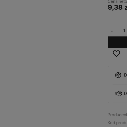
Cena nett
9,38 
-
D
D
Producent
Kod produ