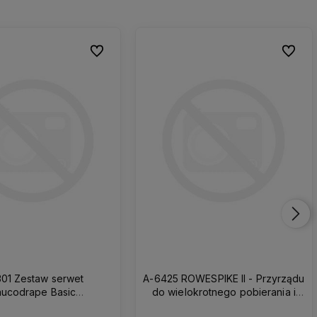
Do ulubionych
Do ulubionych
Do ulub
Do ulub
301 Zestaw serwet
A-6425 ROWESPIKE II - Przyrządu
ucodrape Basic
do wielokrotnego pobierania i
arstwowy sterylny
aspiracji płynów. Osłona z