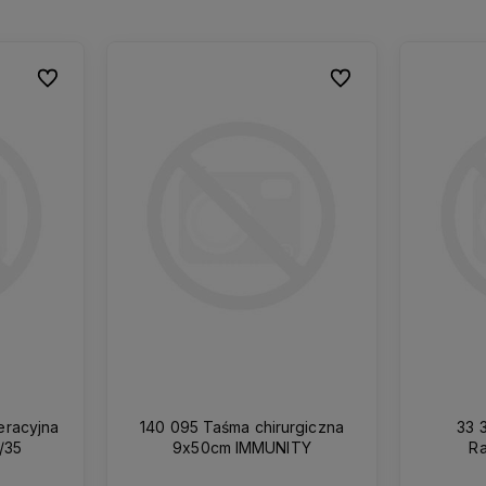
Do ulubionych
Do ulubionych
Do ulubionych
Do ulubionych
140 095 Taśma chirurgiczna
33 
/35
9x50cm IMMUNITY
Ra
dwuw