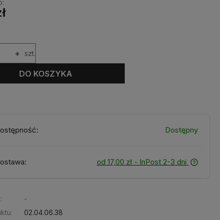
o:
zł
+
szt.
DO KOSZYKA
ostępność:
Dostępny
ostawa:
od 17,00 zł
- InPost 2-3 dni
:
-
ktu:
02.04.06.38