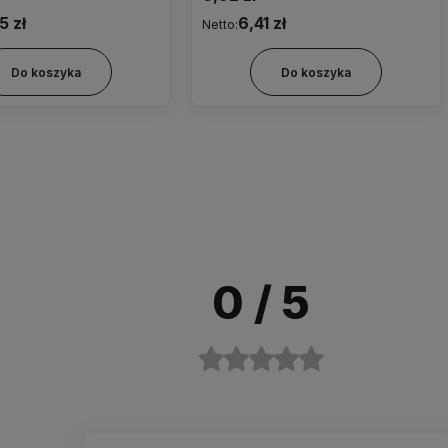
0,25ml , filtr wlotu powietrza 0,1
5 zł
6,41 zł
Netto:
mikr ( hydrofobowy i
przeciwbakteryjny) zielony
Do koszyka
Do koszyka
0
/ 5