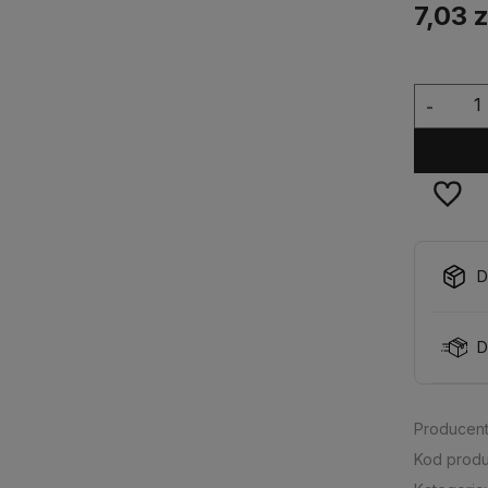
7,03 z
-
D
D
Producent
Kod produ