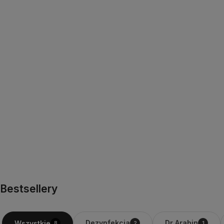
Bestsellery
Dezynfekcja
Dr Arabin
Wszystkie
8
2
1