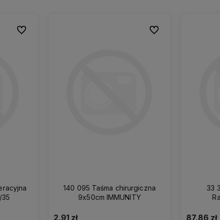
Do ulubionych
Do ulubionych
Do ulubionych
Do ulubionych
140 095 Taśma chirurgiczna
33 
/35
9x50cm IMMUNITY
Ra
dwuw
2,91 zł
87,86 zł