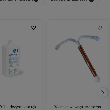
Do ulubionych
Do ulub
 1L - dezynfekcja rąk
Wkładka wewnątrzmaciczna