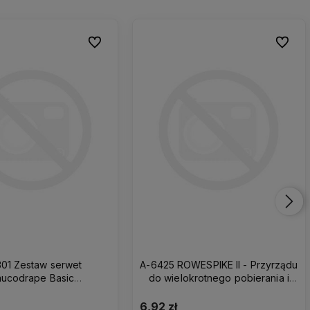
Do ulubionych
Do ulubionych
Do ulub
Do ulub
301 Zestaw serwet
A-6425 ROWESPIKE II - Przyrządu
ucodrape Basic
do wielokrotnego pobierania i
arstwowy sterylny
aspiracji płynów. Osłona z
zatrzaskiem obj.wypelniania
6,92 zł