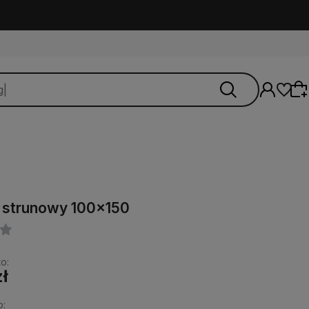
Wybierz coś dla siebie z naszej aktualnej
 strunowy 100x150
oferty lub zaloguj się, aby przywrócić dodane
produkty do listy z poprzedniej sesji.
o:
zł
o: