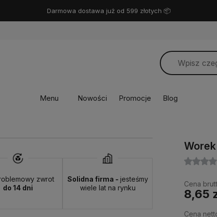
Miło Cię widzieć! ❤️
Menu
Nowości
Promocje
Blog
Worek
roblemowy zwrot
Solidna firma -
jesteśmy
Cena brutt
do 14 dni
wiele lat na rynku
8,65 
Cena nett