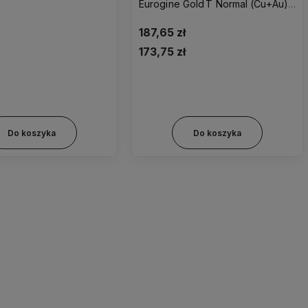
Eurogine Gold T Normal (Cu+Au) –
typ Nova T
187,65 zł
173,75 zł
Do koszyka
Do koszyka