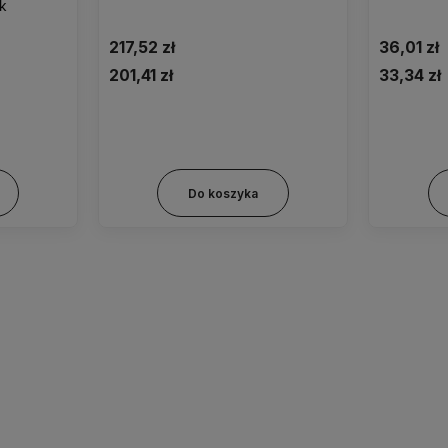
ąk
217,52 zł
36,01 zł
201,41 zł
33,34 zł
Do koszyka