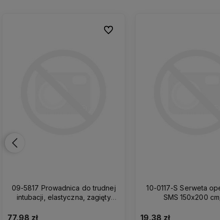
nych
nych
Do ulubionych
Do ulubionych
09-5817 Prowadnica do trudnej
10-0117-S Serweta operacyjna
intubacji, elastyczna, zagięty
SMS 150x200 cm
koniec, jednorazowa z futerałem
5,0/800
77,98 zł
19,38 zł