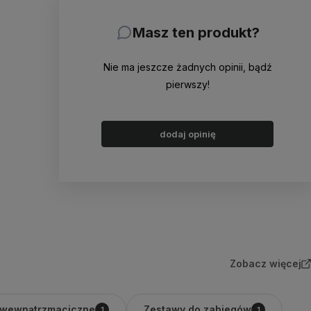
Masz ten produkt?
Nie ma jeszcze żadnych opinii, bądź
pierwszy!
dodaj opinię
Zobacz więcej
 wewnątrzmaciczne
Zestawy do zabiegów
1
1