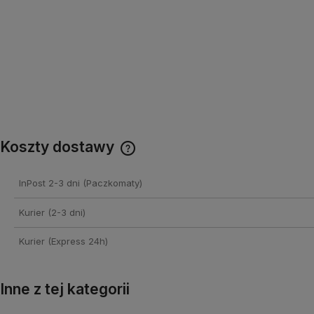
Koszty dostawy
Cena nie zawiera ewentualnych
InPost 2-3 dni
(Paczkomaty)
kosztów płatności
Kurier (2-3 dni)
Kurier (Express 24h)
Inne z tej kategorii