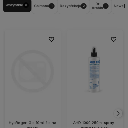
Dr
Wszystkie
8
Calmona
Dezynfekcja
Nowe
1
2
1
1
Arabin
Do ulubionych
Do ulubio
HyaRegen Gel 10ml-żel na
AHD 1000 250ml spray -
zrosty
dezynfekcja rąk