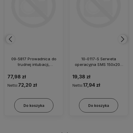
09-5817 Prowadnica do
10-0117-S Serweta
trudnej intubacji,
operacyjna SMS 150x200
elastyczna, zagięty koniec,
cm/35
jednorazowa z futerałem
77,98 zł
19,38 zł
5,0/800
72,20 zł
17,94 zł
Netto:
Netto:
Do koszyka
Do koszyka