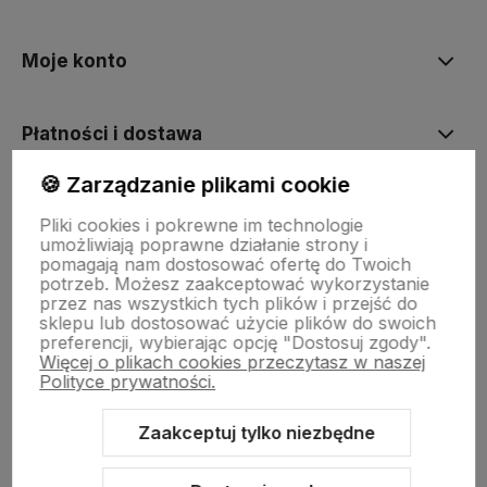
Moje konto
Płatności i dostawa
🍪 Zarządzanie plikami cookie
Informacje
Pliki cookies i pokrewne im technologie
umożliwiają poprawne działanie strony i
pomagają nam dostosować ofertę do Twoich
O nas
potrzeb. Możesz zaakceptować wykorzystanie
przez nas wszystkich tych plików i przejść do
sklepu lub dostosować użycie plików do swoich
preferencji, wybierając opcję "Dostosuj zgody".
Więcej o plikach cookies przeczytasz w naszej
Polityce prywatności.
Zaakceptuj tylko niezbędne
Sklep internetowy Shoper.pl
Szablon Shoper Modern 3.0™
od
GrowCommerce