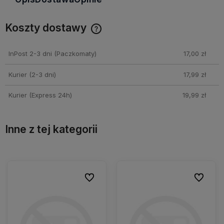
Koszty dostawy
Cena nie zawiera ewentualnych kosztów płatności
InPost 2-3 dni
(Paczkomaty)
17,00 zł
Kurier (2-3 dni)
17,99 zł
Kurier (Express 24h)
19,99 zł
Inne z tej kategorii
ionych
ionych
Do ulubionych
Do ulubionych
Do ulubio
Do ulubio