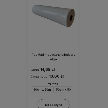
Podkład medyczny bibułowy
Alga
14,69 zł
Cena:
13,60 zł
Cena netto:
Wymiary:
40cm x 50m
50cm x 50m
50cm x 80m
60c
Do koszyka